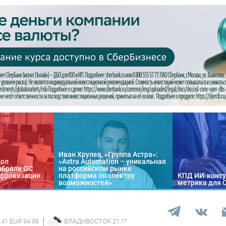
Иван Хрулев, «Группа Астра»:
кол
«Astra Automation – уникальная
ыбрали ОС
на российском рынке
цифровизации
платформа по спектру
КПД ИИ-конту
возможностей»
метрика для 
.41 EUR 94.06
ВЛАДИВОСТОК
21.1
°