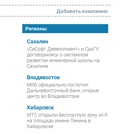
Добавить компанию
РАЗДЕЛЫ
Регионы
Новости
Сахалин
«СиСофт Девелопмент» и СахГУ
Аналитика
договорились о системном
развитии инженерной школы на
Интервью
Сахалине
Мероприятия
Владивосток
Проекты
МКБ официально поглотил
Дальневосточный банк, открыв
IT класс
центр во Владивостоке
Тестовый стенд
Хабаровск
Каталог компаний
МТС открыли бесплатную зону wi-fi
на площади имени Ленина в
Хабаровске