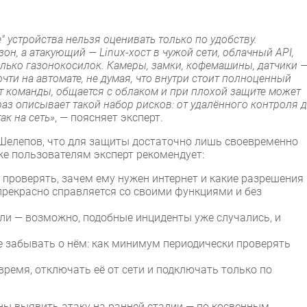
" устройства нельзя оценивать только по удобству.
он, а атакующий — Linux-хост в чужой сети, облачный API,
только газонокосилок. Камеры, замки, кофемашины, датчики 
чти на автомате, не думая, что внутри стоит полноценный
ет команды, общается с облаком и при плохой защите может
раз описывает такой набор рисков: от удалённого контроля 
ак на сеть»
, — поясняет эксперт.
 Шелепов, что для защиты достаточно лишь своевременно
ке пользователям эксперт рекомендует:
 проверять, зачем ему нужен интернет и какие разрешения
прекрасно справляется со своими функциями и без
ли — возможно, подобные инциденты уже случались, и
не забывать о нём: как минимум периодически проверять
время, отключать её от сети и подключать только по
ны выявить атаку на ранней стадии — по косвенным