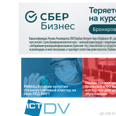
Свыше тысячи ш
РМИАЦ Бурятии запустил
Уральского ФО в
отказоустойчивый кластер на
Astra Linux для 
базе РЕД ВИРТ
образования
ЦБ
USD 81