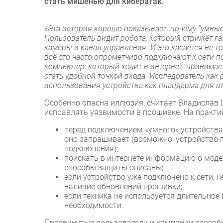
стать мишенью для кибератак.
«Эта история хорошо показывает, почему "умные
Пользователь видит робота, который стрижёт газ
камеры и канал управления. И это касается не 
всё это часто опрометчиво подключают к сети по
компьютер, который ходит в интернет, принима
стать удобной точкой входа. Исследователь как 
использования устройства как плацдарма для ат
Особенно опасна иллюзия, считает Владислав
исправлять уязвимости в прошивке. На практи
перед подключением «умного» устройства
оно запрашивает (возможно, устройство 
подключения);
поискать в интернете информацию о моде
способы защиты описаны;
если устройство уже подключено к сети, 
наличие обновлений прошивки;
если техника не используется длительное 
необходимости.
Продвинутые пользователи и компании способ