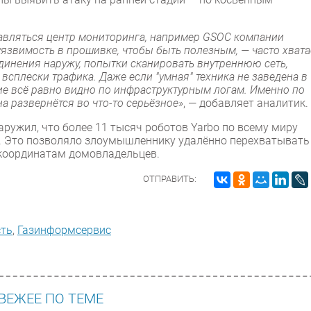
авляться центр мониторинга, например GSOC компании
уязвимость в прошивке, чтобы быть полезным, — часто хвата
динения наружу, попытки сканировать внутреннюю сеть,
сплески трафика. Даже если "умная" техника не заведена в
ие всё равно видно по инфраструктурным логам. Именно по
на развернётся во что-то серьёзное»
, — добавляет аналитик.
ружил, что более 11 тысяч роботов Yarbo по всему миру
. Это позволяло злоумышленнику удалённо перехватывать
-координатам домовладельцев.
ОТПРАВИТЬ:
сть
,
Газинформсервис
ВЕЖЕЕ ПО ТЕМЕ