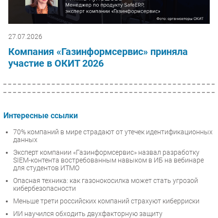
27.07.2026
Компания «Газинформсервис» приняла
участие в ОКИТ 2026
Интересные ссылки
70% компаний в мире страдают от утечек идентификационных
данных
Эксперт компании «Газинформсервис» назвал разработку
SIEM-контента востребованным навыком в ИБ на вебинаре
для студентов ИТМО
Опасная техника: как газонокосилка может стать угрозой
кибербезопасности
Меньше трети российских компаний страхуют киберриски
ИИ научился обходить двухфакторную защиту