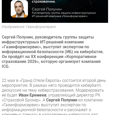
Безопасность
Инновации
CIO/Управление ИТ
Изображение: Газинформсервис
Гаджеты
Здоровье
Сергей Полунин, руководитель группы защиты
инфраструктурных ИТ-решений компании
«Газинформсервис», выступит экспертом по
РАЗДЕЛЫ
информационной безопасности (ИБ) на кибербатле.
Он пройдёт на XX конференции «Корпоративное
Новости
страхование 2026», которую организует компания
ICG.
Аналитика
Интервью
22 мая в «Гранд Отеле Европа» состоится второй день
Мероприятия
мероприятия. В рамках него проводится кибербатл:
Проекты
дискуссия на тему киберстрахования. Модерировать
её будет
Иван Еремеев
, управляющий директор РК
IT класс
«Страховой Брокер». А
Сергей Полунин
из компании
Тестовый стенд
«Газинформсервис» выступит экспертом по
информационной безопасности и расскажет о
Каталог компаний
ключевых трендах в направлении киберугроз для