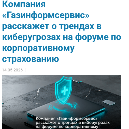
Компания
Импорто­замещение
«Газинформсервис»
Автоматизация Промышленности
расскажет о трендах в
Интернет
Мобильная связь
киберугрозах на форуме по
Фиксированная связь
корпоративному
Интеграция
Рынок ПК
страхованию
Маркетинг
14.05.2026
Торговые сети
Оборудование
ПО
Outsourcing
Кадры
Регулирование
Финансы
Web