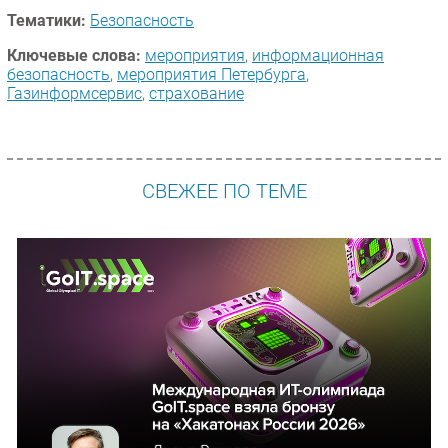
Тематики:
Безопасность
Ключевые слова:
мероприятия
,
информационная
безопасность
,
мероприятия Петербурга
,
Газинформсервис
,
страхование
СВЕЖЕЕ ПО ТЕМЕ