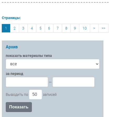
Страницы:
1
2
3
4
5
6
7
8
9
10
>
>>
Архив
показать материалы типа
за период
—
Выводить по
записей