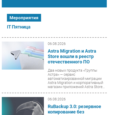
ПО
Импорто­замещение
Автоматизация Промышленности
Мероприятия
Интернет
IT Пятница
Мобильная связь
Фиксированная связь
Интеграция
06.08.2026
Рынок ПК
Astra Migration и Astra
Store вошли в реестр
Маркетинг
отечественного ПО
Торговые сети
Два новых продукта «Группы
Оборудование
Астра» — сервис
ПО
автоматизированной миграции
Astra Migration и корпоративный
Outsourcing
магазин приложений Astra Store...
Кадры
06.08.2026
Регулирование
RuBackup 3.0: резервное
Финансы
копирование без
Web