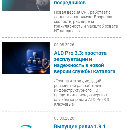
посредников
Безопасность
Новая версия СРК работает с
Инновации
данными напрямую. Возросла
скорость, расширена
CIO/Управление ИТ
гранулярность и масштаб охвата
ИТ-ландшафта.
Гаджеты
Здоровье
06.08.2026
ALD Pro 3.3: простота
РАЗДЕЛЫ
эксплуатации и
надежность в новой
Новости
версии службы каталога
Аналитика
«Группа Астра», ведущий
Интервью
российский разработчик
инфраструктурного ПО,
Мероприятия
представила новую версию
службы каталога ALD Pro 3.3.
Проекты
Ключевые...
IT класс
Тестовый стенд
05.08.2026
Каталог компаний
Выпущен релиз 1.9.1