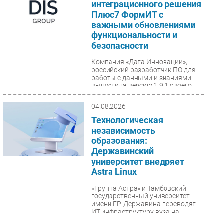
интеграционного решения
Плюс7 ФормИТ с
важными обновлениями
функциональности и
безопасности
Компания «Дата Инновации»,
российский разработчик ПО для
работы с данными и знаниями
выпустила версию 1.9.1 своего
флагманского решения...
04.08.2026
Технологическая
независимость
образования:
Державинский
университет внедряет
Astra Linux
«Группа Астра» и Тамбовский
государственный университет
имени Г.Р. Державина переводят
ИТ-инфраструктуру вуза на
отечественную экосистему...