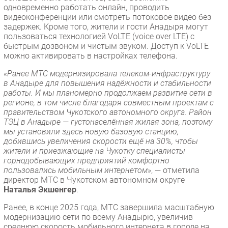
одновременно работать онлайн, проводить
видеоконференции или смотреть потоковое видео без
задержек. Кроме того, жители и гости Анадыря могут
пользоваться технологией VoLTE (voice over LTE) с
быстрым дозвоном и чистым звуком. Доступ к VoLTE
можно активировать в настройках телефона.
«Ранее МТС модернизировала телеком-инфраструктуру
в Анадыре для повышения надёжности и стабильности
работы. И мы планомерно продолжаем развитие сети в
регионе, в том числе благодаря совместным проектам с
правительством Чукотского автономного округа. Район
ТЭЦ в Анадыре — густонаселённая жилая зона, поэтому
мы установили здесь новую базовую станцию,
добившись увеличения скорости ещё на 30%, чтобы
жители и приезжающие на Чукотку специалисты
горнодобывающих предприятий комфортно
пользовались мобильным интернетом»
, — отметила
директор МТС в Чукотском автономном округе
Наталья Экшенгер
.
Ранее, в конце 2025 года, МТС завершила масштабную
модернизацию сети по всему Анадырю, увеличив
среднюю скорость мобильного интернета в городе на