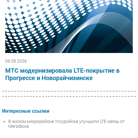
06.08.2026
МТС модернизировала LTE-покрытие в
Прогрессе и Новорайчихинске
Интересные ссылки
В жилом микрорайоне Уссурийска улучшили LTE-связь от
МегаФона