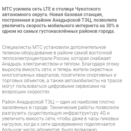
Безопасность
МТС усилила сеть LTE в столице Чукотского
автономного округа. Новая базовая станция,
Инновации
построенная в районе Анадырской ТЭЦ, позволила
CIO/Управление ИТ
увеличить скорость мобильного интернета на 30% в
одном из самых густонаселённых районов города.
Гаджеты
Здоровье
Специалисты МТС установили дополнительное
телеком-оборудование в районе самой восточной
РАЗДЕЛЫ
теплоэлектроцентрали России, которая снабжает
Анадырь электричеством и теплом. Благодаря этому
Новости
выросла ёмкость сети, и теперь жители окрестных
многоэтажных кварталов, посетители спортивных и
Аналитика
торговых объектов, а также автомобилисты на трассе
Интервью
могут пользоваться цифровыми сервисами на
возросших скоростях.
Мероприятия
Район Анадырской ТЭЦ — один из наиболее плотно
Проекты
заселённых в городе. Технические работы позволили
IT класс
разгрузить существующую инфраструктуру 4G и
Тестовый стенд
увеличить емкость сети, чтобы даже в часы пиковых
нагрузок, когда к сети одновременно подключается
Каталог компаний
большое число абонентов, было возможно