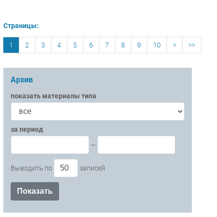
Страницы:
1
2
3
4
5
6
7
8
9
10
>
>>
Архив
показать материалы типа
за период
—
Выводить по
записей