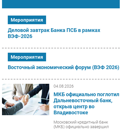
Финансы
Импорто­замещение
Автоматизация Промышленности
Мероприятия
Интернет
Деловой завтрак Банка ПСБ в рамках
Мобильная связь
ВЭФ-2026
Фиксированная связь
Интеграция
Рынок ПК
Мероприятия
Маркетинг
Восточный экономический форум (ВЭФ 2026)
Торговые сети
Оборудование
04.08.2026
ПО
МКБ официально поглотил
Outsourcing
Дальневосточный банк,
Кадры
открыв центр во
Владивостоке
Регулирование
Финансы
Московский кредитный банк
(МКБ) официально завершил
Web