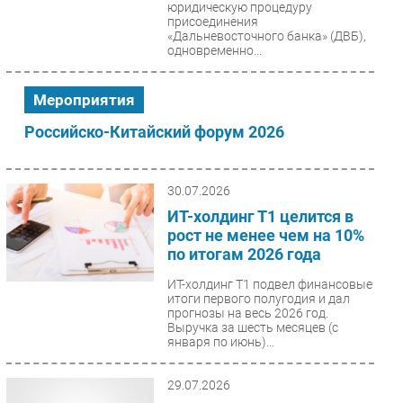
юридическую процедуру
присоединения
Безопасность
«Дальневосточного банка» (ДВБ),
Инновации
одновременно...
CIO/Управление ИТ
Мероприятия
Гаджеты
Здоровье
Российско-Китайский форум 2026
РАЗДЕЛЫ
30.07.2026
Новости
ИТ-холдинг Т1 целится в
рост не менее чем на 10%
Аналитика
по итогам 2026 года
Интервью
ИТ-холдинг Т1 подвел финансовые
Мероприятия
итоги первого полугодия и дал
Проекты
прогнозы на весь 2026 год.
Выручка за шесть месяцев (с
IT класс
января по июнь)...
Тестовый стенд
29.07.2026
Каталог компаний