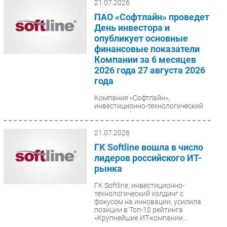
21.07.2026
ПАО «Софтлайн» проведет
День инвестора и
опубликует основные
финансовые показатели
Компании за 6 месяцев
2026 года 27 августа 2026
года
Компания «Софтлайн»,
инвестиционно-технологический
холдинг с фокусом на инновации,
объявляет дату проведения Дня
инвестора ПАО «Софтлайн»...
21.07.2026
ГК Softline вошла в число
лидеров российского ИТ-
рынка
ГК Softline, инвестиционно-
технологический холдинг с
фокусом на инновации, усилила
позиции в Топ-10 рейтинга
«Крупнейшие ИТ-компании...