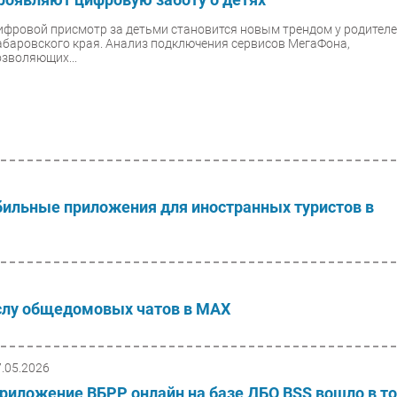
ифровой присмотр за детьми становится новым трендом у родител
абаровского края. Анализ подключения сервисов МегаФона,
озволяющих...
бильные приложения для иностранных туристов в
ислу общедомовых чатов в MAX
7.05.2026
риложение ВБРР онлайн на базе ДБО BSS вошло в т