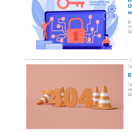
О
н
В
с
Op
1
В
1
п
До