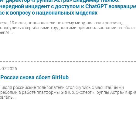
чередной инцидент с доступом к ChatGPT возвраща
ас к вопросу о национальных моделях
чера, 19 июля, пользователи по всему миру, включая россиян,
толкнулись с серьёзными трудностями при использовании чат-бота
enAI....
4.07.2026
 России снова сбоит GitHub
4 июля российские пользователи столкнулись с масштабными
еребоями в работе платформы GitHub. Эксперт «Группы Астра» Кири
вгаль...