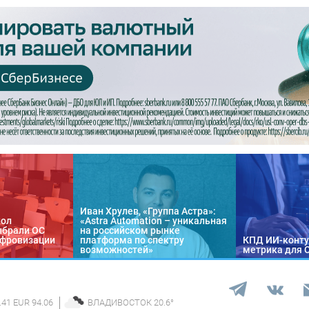
Иван Хрулев, «Группа Астра»:
кол
«Astra Automation – уникальная
ыбрали ОС
на российском рынке
цифровизации
платформа по спектру
КПД ИИ-конту
возможностей»
метрика для 
.41 EUR 94.06
ВЛАДИВОСТОК
20.6
°