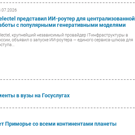
3.07.2026
electel представил ИИ-роутер для централизованной
аботы с популярными генеративными моделями
electel, крупнейший независимый провайдер IT-инфраструктуры в
оссии, объявил о запуске ИИ-роутера — единого сервиса-шлюза для
ступа...
енты в вузы на Госуслугах
 Приморье со всеми континентами планеты