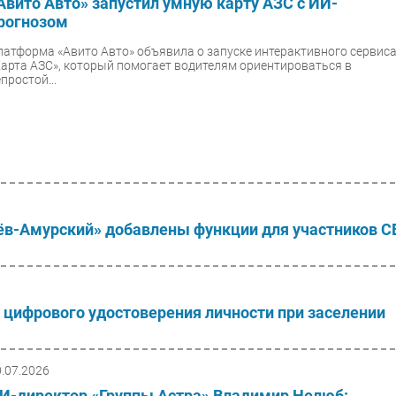
Авито Авто» запустил умную карту АЗС с ИИ-
рогнозом
латформа «Авито Авто» объявила о запуске интерактивного сервис
Карта АЗС», который помогает водителям ориентироваться в
простой...
ёв-Амурский» добавлены функции для участников С
 цифрового удостоверения личности при заселении
0.07.2026
И-директор «Группы Астра» Владимир Нелюб: