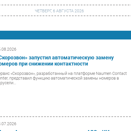
ЧЕТВЕРГ, 6 АВГУСТА 2026
г
Финансы
 сети
Web
5.08.2026
Скорозвон» запустил автоматическую замену
ание
Безопасность
омеров при снижении контактности
Инновации
ервис «Скорозвон», разработанный на платформе Naumen Contact
enter, представил функцию автоматической замены номеров в
ng
CIO/Управление ИТ
русели...
Гаджеты
вание
Здоровье
8.07.2026