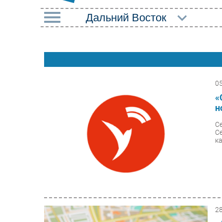
РУБРИКИ
Web
Импорто­замещение
Маркетин
Автоматизация
Торговые
0
Промышленности
«
Оборудов
н
Интернет
ПО
С
Мобильная связь
C
Outsourci
ка
Фиксированная связь
Кадры
Интеграция
Регулиро
Рынок ПК
2