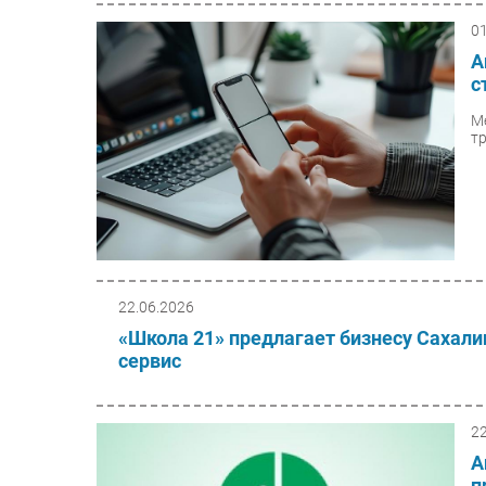
0
А
с
М
т
22.06.2026
«Школа 21» предлагает бизнесу Сахали
сервис
2
А
п