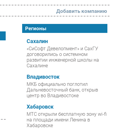
Добавить компанию
РАЗДЕЛЫ
Регионы
Новости
Сахалин
«СиСофт Девелопмент» и СахГУ
Аналитика
договорились о системном
развитии инженерной школы на
Интервью
Сахалине
Мероприятия
Владивосток
Проекты
МКБ официально поглотил
Дальневосточный банк, открыв
IT класс
центр во Владивостоке
Тестовый стенд
Хабаровск
Каталог компаний
МТС открыли бесплатную зону wi-fi
на площади имени Ленина в
Хабаровске