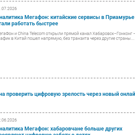
1.07.2026
налитика Мегафон: китайские сервисы в Приамурье
тали работать быстрее
егаФон и China Telecom открыли прямой канал Хабаровск–Гонконг 
рафик в Китай пошел напрямую, без транзита через другие страны....
на проверить цифровую зрелость через новый онлай
2.06.2026
налитика Мегафон: хабаровчане больше других
роявляют цифровую заботу о детях