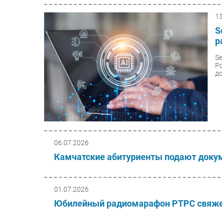
1
S
р
S
Р
до
06.07.2026
Камчатские абитуриенты подают докум
01.07.2026
Юбилейный радиомарафон РТРС свяжет