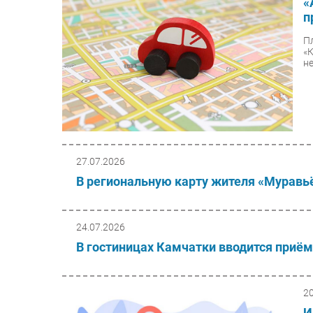
«
п
П
«
не
27.07.2026
В региональную карту жителя «Муравь
24.07.2026
В гостиницах Камчатки вводится приём
2
И