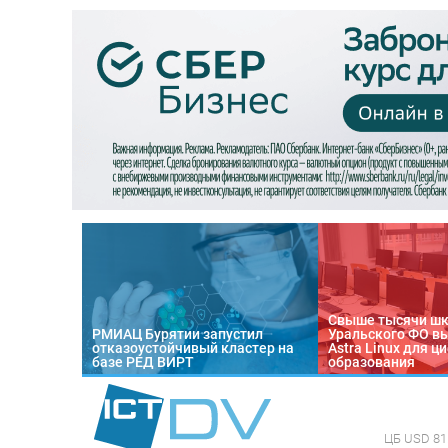
Свыше тысячи ш
РМИАЦ Бурятии запустил
Уральского ФО в
отказоустойчивый кластер на
Astra Linux для 
базе РЕД ВИРТ
образования
ЦБ
USD 81