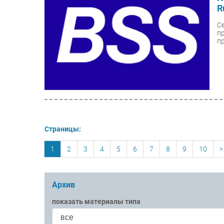
R
С
п
п
Страницы:
1
2
3
4
5
6
7
8
9
10
>
Архив
показать материалы типа