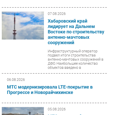
Безопасность
07.08.2026
Инновации
Хабаровский край
CIO/Управление ИТ
лидирует на Дальнем
Гаджеты
Востоке по строительству
Здоровье
антенно-мачтовых
сооружений
РАЗДЕЛЫ
Инфраструктурный оператор
подвел итоги строительства
антенно-мачтовых сооружений в
Новости
ДФО. Наибольшее количество
Аналитика
объектов введено в
Хабаровском...
Интервью
06.08.2026
Мероприятия
МТС модернизировала LTE-покрытие в
Проекты
Прогрессе и Новорайчихинске
IT класс
Тестовый стенд
05.08.2026
Каталог компаний