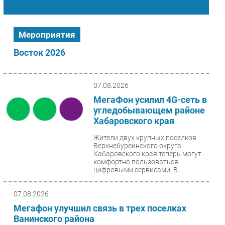
Мобильная связь
Импорто­замещение
Автоматизация Промышленности
Мероприятия
Интернет
Восток 2026
Мобильная связь
Фиксированная связь
Интеграция
07.08.2026
Рынок ПК
МегаФон усилил 4G-сеть в
угледобывающем районе
Маркетинг
Хабаровского края
Торговые сети
Жители двух крупных поселков
Оборудование
Верхнебуреинского округа
ПО
Хабаровского края теперь могут
комфортно пользоваться
Outsourcing
цифровыми сервисами. В...
Кадры
07.08.2026
Регулирование
Мегафон улучшил связь в трех поселках
Финансы
Ванинского района
Web