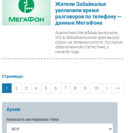
Жители Забайкалья
увеличили время
разговоров по телефону —
данные МегаФона
Аналитики МегаФона выяснили,
что в Забайкальском крае вырос
спрос на телеком-услуги. Согласно
обезличенной статистике, с
начала года...
Страницы:
1
2
3
4
5
6
7
8
9
10
>
>>
Архив
показать материалы типа