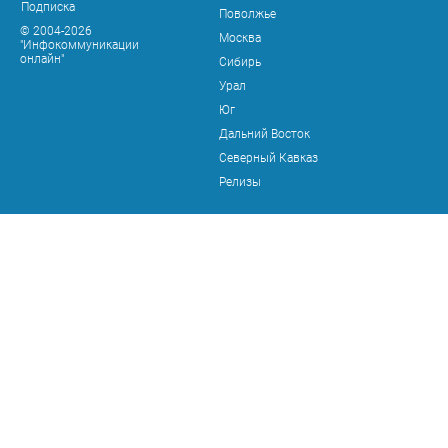
Подписка
Поволжье
© 2004-2026
Москва
"Инфокоммуникации
онлайн"
Сибирь
Урал
Юг
Дальний Восток
Северный Кавказ
Релизы