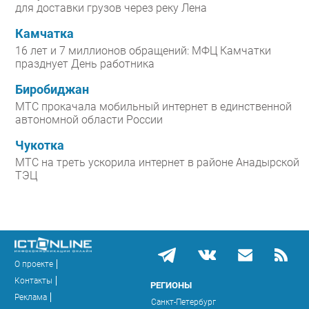
для доставки грузов через реку Лена
Камчатка
16 лет и 7 миллионов обращений: МФЦ Камчатки
празднует День работника
Биробиджан
МТС прокачала мобильный интернет в единственной
автономной области России
Чукотка
МТС на треть ускорила интернет в районе Анадырской
ТЭЦ
О проекте
Контакты
РЕГИОНЫ
Реклама
Санкт-Петербург