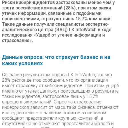
Риски киберинцидентов застрахованы менее чем у
Безопасность
трети российских компаний (28%), при этом риски
утечек информации, связанные с подобными
Инновации
происшествиями, страхуют лишь 15,7% компаний.
CIO/Управление ИТ
Такие данные получили специалисты экспертно-
аналитического центра (ЭАЦ) ГК InfoWatch в ходе
Гаджеты
исследования «Ущерб от утечек информации и
Здоровье
страхование».
РАЗДЕЛЫ
Данные опроса: что страхует бизнес и на
каких условиях
Новости
Согласно результатам опроса ГК InfoWatch, только
Аналитика
28% респондентов сообщили, что их организация
Интервью
имеет страховку от киберинцидентов. При этом ущерб
именно от утечек данных, произошедших в результате
Мероприятия
таких инцидентов, застрахован лишь у 15,7%
Проекты
опрошенных компаний. Спрос на страхование
киберрисков зависит от масштаба бизнеса, отмечают
IT класс
исследователи, – о наличии полисов в основном
Тестовый стенд
сообщают представители крупных компаний, а
Каталог компаний
отсутствие чаще отмечают представители малого и