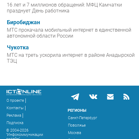
16 лет и 7 миллионов обращений: МФЦ Камчатки
празднует День работника
Биробиджан
МТС прокачала мобильный интернет в единственной
автономной области России
Чукотка
МТС на треть ускорила интернет в районе Анадырской
ТЭЦ
О проекте
Контакты
РЕГИОНЫ
Реклама
Санкт-Петербург
Подписка
Поволжье
© 2004-2026
Москва
"Инфокоммуникации