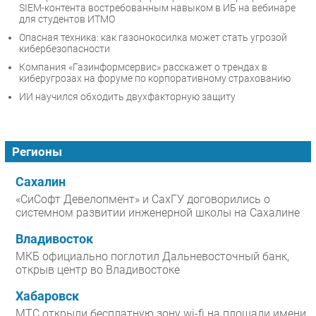
SIEM-контента востребованным навыком в ИБ на вебинаре
для студентов ИТМО
Опасная техника: как газонокосилка может стать угрозой
кибербезопасности
Компания «Газинформсервис» расскажет о трендах в
киберугрозах на форуме по корпоративному страхованию
ИИ научился обходить двухфакторную защиту
Регионы
Сахалин
«СиСофт Девелопмент» и СахГУ договорились о
системном развитии инженерной школы на Сахалине
Владивосток
МКБ официально поглотил Дальневосточный банк,
открыв центр во Владивостоке
Хабаровск
МТС открыли бесплатную зону wi-fi на площади имени