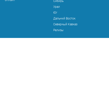
онлайн"
Сибирь
Урал
Юг
Дальний Восток
Северный Кавказ
Релизы