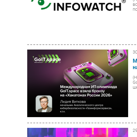
в
п
3
М
н
(
G
ш
2