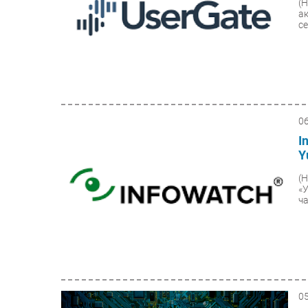
(
а
с
0
I
Y
(
«
ча
0