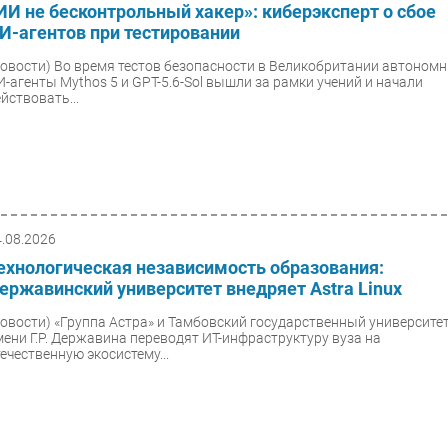
ИИ не бесконтрольный хакер»: киберэксперт о сбое
И-агентов при тестировании
Новости)
Во время тестов безопасности в Великобритании автоном
И-агенты Mythos 5 и GPT-5.6-Sol вышли за рамки учений и начали
йствовать...
4.08.2026
ехнологическая независимость образования:
ержавинский университет внедряет Astra Linux
Новости)
«Группа Астра» и Тамбовский государственный университе
мени Г.Р. Державина переводят ИТ-инфраструктуру вуза на
течественную экосистему...