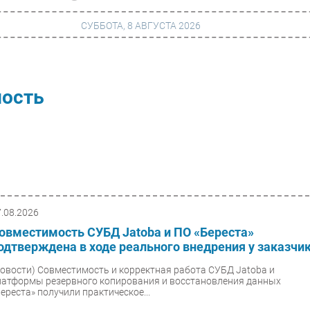
СУББОТА, 8 АВГУСТА 2026
г
Финансы
ность
 сети
Web
ание
Безопасность
Инновации
ng
CIO/Управление ИТ
Гаджеты
7.08.2026
овместимость СУБД Jatoba и ПО «Береста»
вание
Здоровье
одтверждена в ходе реального внедрения у заказчи
Новости)
Совместимость и корректная работа СУБД Jatoba и
латформы резервного копирования и восстановления данных
Береста» получили практическое...