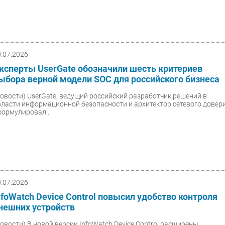
0.07.2026
ксперты UserGate обозначили шесть критериев
ыбора верной модели SOC для российского бизнеса
Новости)
UserGate, ведущий российский разработчик решений в
бласти информационной безопасности и архитектор сетевого довер
формулировал...
0.07.2026
nfoWatch Device Control повысил удобство контроля
нешних устройств
Новости)
В новой версии InfoWatch Device Control расширены