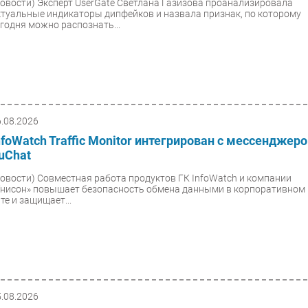
Новости)
Эксперт UserGate Светлана Газизова проанализировала
ктуальные индикаторы дипфейков и назвала признак, по которому
егодня можно распознать...
6.08.2026
nfoWatch Traffic Monitor интегрирован с мессенджер
uChat
Новости)
Совместная работа продуктов ГК InfoWatch и компании
Унисон» повышает безопасность обмена данными в корпоративном
те и защищает...
5.08.2026