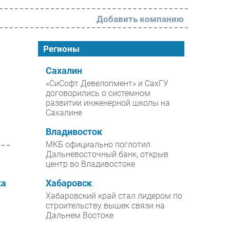
Добавить компанию
РАЗДЕЛЫ
Регионы
Новости
Сахалин
«СиСофт Девелопмент» и СахГУ
Аналитика
договорились о системном
развитии инженерной школы на
Интервью
Сахалине
Мероприятия
Владивосток
Проекты
МКБ официально поглотил
Дальневосточный банк, открыв
IT класс
центр во Владивостоке
Тестовый стенд
ка
Хабаровск
Каталог компаний
Хабаровский край стал лидером по
строительству вышек связи на
Дальнем Востоке