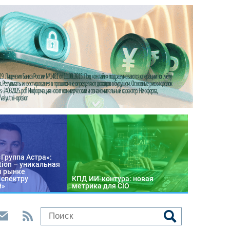
«Группа Астра»:
tion – уникальная
м рынке
 спектру
КПД ИИ-контура: новая
й»
метрика для CIO