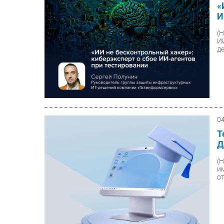
«
И
(
И
де
0
Т
Д
(
и
о