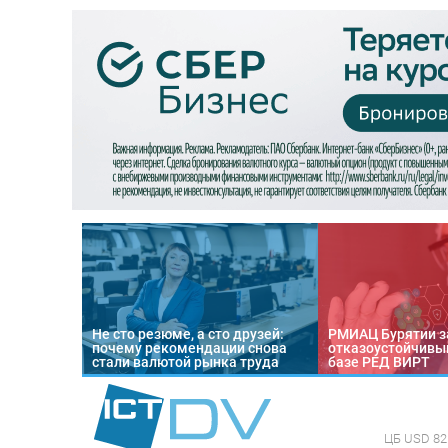
Не сто резюме, а сто друзей:
РМИАЦ Бурятии з
почему рекомендации снова
отказоустойчивый
стали валютой рынка труда
базе РЕД ВИРТ
ЦБ
USD 82