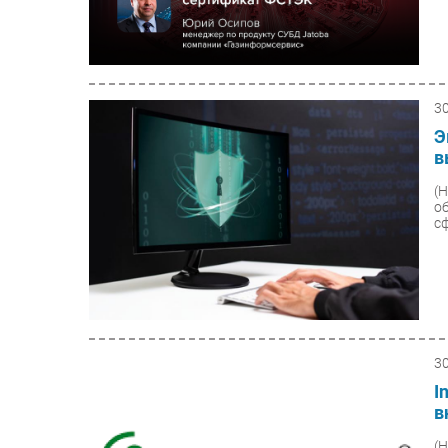
3
Э
в
(
о
с
3
I
в
(