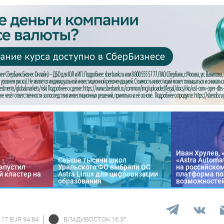
Иван Хрулев, 
Свыше тысячи школ
«Astra Automa
апустил
Уральского ФО выбрали ОС
на российско
 кластер на
Astra Linux для цифровизации
платформа по
образования
возможносте
.17 EUR 94.84
ВЛАДИВОСТОК
16.3
°