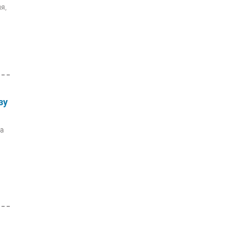
я,
зу
да