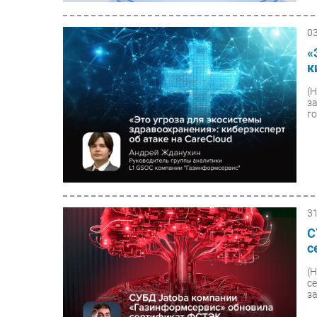
0
«
к
(
з
г
3
С
с
(
с
за