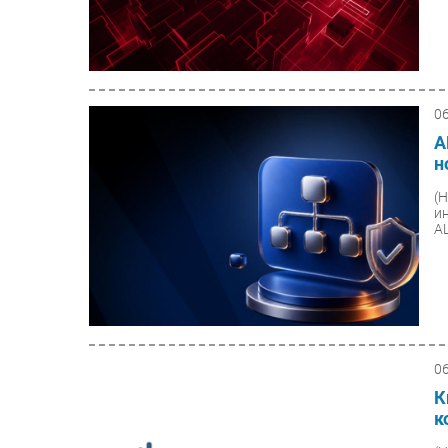
0
A
н
(
и
AL
0
К
к