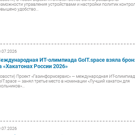
озможности управления устройствами и настройки политик контрол
овышено удобство...
0.07.2026
еждународная ИТ-олимпиада GoIT.space взяла брон
а «Хакатонах России 2026»
Новости)
Проект «Газинформсервис» — международная ИТ-олимпиа
oIT.space — занял третье место в номинации «Лучший хакатон для
кольников»...
9.07.2026