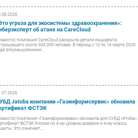
3.08.2026
Это угроза для экосистемы здравоохранения»:
иберэксперт об атаке на CareCloud
Новости)
Компания CareCloud раскрыла детали инцидента,
атронувшего около 345 000 человек. В период с 10 по 16 марта 2026
ода злоумышленники...
1.07.2026
УБД Jatoba компании «Газинформсервис» обновила
ертификат ФСТЭК
Новости)
Компания «Газинформсервис» обновила для СУБД «Ятоба»
ертификат ФСТЭК России по 4-му уровню доверия и 4-му классу
щиты. Это означает,...