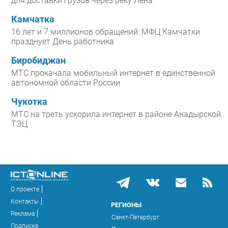
для доставки грузов через реку Лена
Камчатка
16 лет и 7 миллионов обращений: МФЦ Камчатки
празднует День работника
Биробиджан
МТС прокачала мобильный интернет в единственной
автономной области России
Чукотка
МТС на треть ускорила интернет в районе Анадырской
ТЭЦ
О проекте
Контакты
РЕГИОНЫ
Реклама
Санкт-Петербург
Подписка