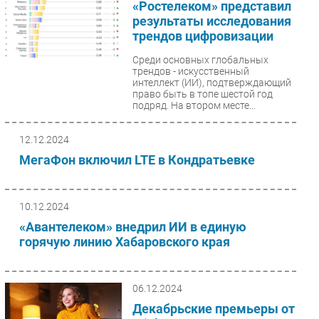
«Ростелеком» представил
Безопасность
результаты исследования
трендов цифровизации
Инновации
CIO/Управление ИТ
Среди основных глобальных
трендов - искусственный
Гаджеты
интеллект (ИИ), подтверждающий
право быть в топе шестой год
Здоровье
подряд. На втором месте...
РАЗДЕЛЫ
12.12.2024
МегаФон включил LTE в Кондратьевке
Новости
Аналитика
10.12.2024
Интервью
«Авантелеком» внедрил ИИ в единую
Мероприятия
горячую линию Хабаровского края
Проекты
IT класс
Тестовый стенд
06.12.2024
Каталог компаний
Декабрьские премьеры от