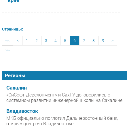
крае
Страницы:
<<
<
1
2
3
4
5
6
7
8
9
>
>>
Регионы
Сахалин
«СиСофт Девелопмент» и СахГУ договорились о
системном развитии инженерной школы на Сахалине
Владивосток
МКБ официально поглотил Дальневосточный банк,
открыв центр во Владивостоке