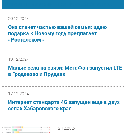
Основные материалы региона «Хабаровск»
Импорто­замещение
Автоматизация Промышленности
20.12.2024
Интернет
Она станет частью вашей семьи: идею
подарка к Новому году предлагает
Мобильная связь
«Ростелеком»
Фиксированная связь
Интеграция
Рынок ПК
19.12.2024
Маркетинг
Малые сёла на связи: МегаФон запустил LTE
в Гродеково и Прудках
Торговые сети
Оборудование
ПО
17.12.2024
Outsourcing
Интернет стандарта 4G запущен еще в двух
селах Хабаровского края
Кадры
Регулирование
Финансы
12.12.2024
Web