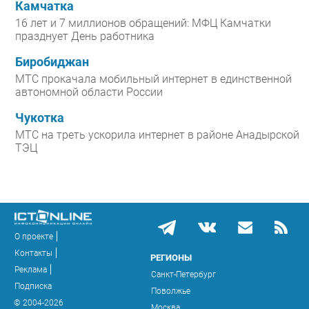
Камчатка
16 лет и 7 миллионов обращений: МФЦ Камчатки
празднует День работника
Биробиджан
МТС прокачала мобильный интернет в единственной
автономной области России
Чукотка
МТС на треть ускорила интернет в районе Анадырской
ТЭЦ
О проекте
Контакты
РЕГИОНЫ
Реклама
Санкт-Петербург
Подписка
Поволжье
© 2004-2026
Москва