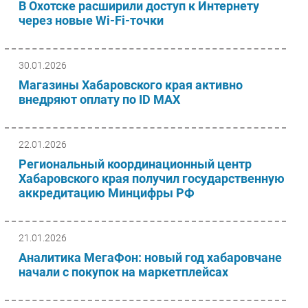
В Охотске расширили доступ к Интернету
Безопасность
через новые Wi-Fi-точки
Инновации
CIO/Управление ИТ
30.01.2026
Гаджеты
Магазины Хабаровского края активно
Здоровье
внедряют оплату по ID MAX
РАЗДЕЛЫ
22.01.2026
Новости
Региональный координационный центр
Хабаровского края получил государственную
Аналитика
аккредитацию Минцифры РФ
Интервью
Мероприятия
21.01.2026
Проекты
Аналитика МегаФон: новый год хабаровчане
IT класс
начали с покупок на маркетплейсах
Тестовый стенд
Каталог компаний