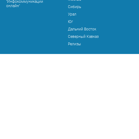
"Инфокоммуникации
онлайн"
Сибирь
Урал
Юг
Дальний Восток
Северный Кавказ
Релизы