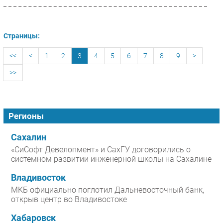
Страницы:
<<
<
1
2
3
4
5
6
7
8
9
>
>>
Регионы
Сахалин
«СиСофт Девелопмент» и СахГУ договорились о
системном развитии инженерной школы на Сахалине
Владивосток
МКБ официально поглотил Дальневосточный банк,
открыв центр во Владивостоке
Хабаровск