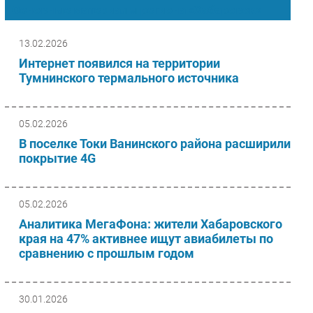
Основные материалы региона «Хабаровск»
Импорто­замещение
Автоматизация Промышленности
13.02.2026
Интернет
Интернет появился на территории
Тумнинского термального источника
Мобильная связь
Фиксированная связь
Интеграция
05.02.2026
Рынок ПК
В поселке Токи Ванинского района расширили
Маркетинг
покрытие 4G
Торговые сети
Оборудование
05.02.2026
ПО
Аналитика МегаФона: жители Хабаровского
Outsourcing
края на 47% активнее ищут авиабилеты по
сравнению с прошлым годом
Кадры
Регулирование
Финансы
30.01.2026
Web