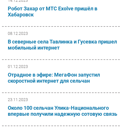
14.12.2023
Безопасность
Робот Захар от МТС Exolve пришёл в
Хабаровск
Инновации
CIO/Управление ИТ
Гаджеты
08.12.2023
Здоровье
В северные села Тавлинка и Гусевка пришел
мобильный интернет
РАЗДЕЛЫ
01.12.2023
Новости
Отрадное в эфире: МегаФон запустил
Аналитика
скоростной интернет для сельчан
Интервью
Мероприятия
23.11.2023
Проекты
Около 100 сельчан Улика-Национального
IT класс
впервые получили надежную сотовую связь
Тестовый стенд
Каталог компаний