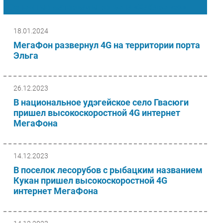
Основные материалы региона «Хабаровск»
Импорто­замещение
Автоматизация Промышленности
18.01.2024
Интернет
МегаФон развернул 4G на территории порта
Эльга
Мобильная связь
Фиксированная связь
Интеграция
26.12.2023
Рынок ПК
В национальное удэгейское село Гвасюги
Маркетинг
пришел высокоскоростной 4G интернет
МегаФона
Торговые сети
Оборудование
ПО
14.12.2023
Outsourcing
В поселок лесорубов с рыбацким названием
Кукан пришел высокоскоростной 4G
Кадры
интернет МегаФона
Регулирование
Финансы
Web