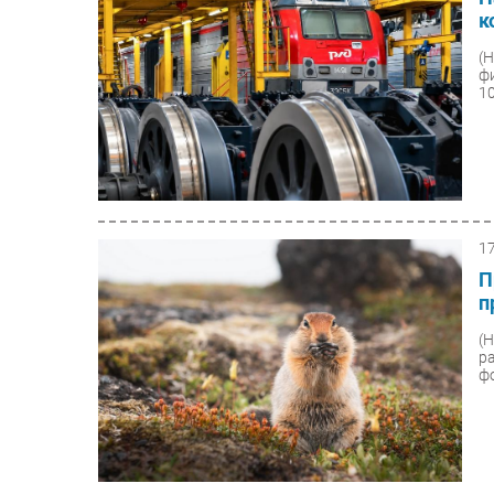
к
(
ф
10
1
П
п
(
р
ф