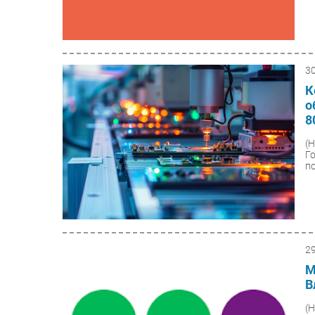
3
К
о
8
(
Г
по
2
М
В
(