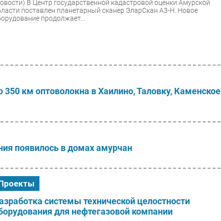
Новости)
В Центр государственной кадастровой оценки Амурской
бласти поставлен планетарный сканер ЭларСкан А3-Н. Новое
борудование продолжает...
о 350 км оптоволокна в Хаилино, Таловку, Каменское
ния появилось в домах амурчан
Проекты
азработка системы технической целостности
борудования для нефтегазовой компании