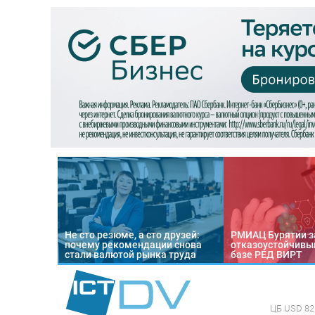
Не сто резюме, а сто друзей:
РМИАЦ Бурятии з
почему рекомендации снова
отказоустойчивый
стали валютой рынка труда
базе РЕД ВИРТ
ЦБ
USD 82