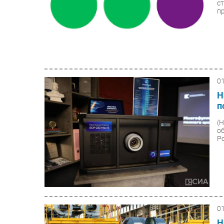
с
п
0
Н
п
(
о
Р
0
Н