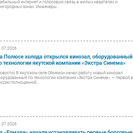
табильный интернет и голосовую связь в жилых кварталах и
ригородных зонах. Инженеры...
1.07.2026
а Полюсе холода открылся кинозал, оборудованный
о технологии якутской компании «Экстра Синема»
Новости)
В якутском селе Оймякон начал работу новый кинозал,
борудованный по технологии компании «Экстра Синема», — первой 
оссии полноценной...
1.07.2026
а «Ермаки» начали устанавливать первые бортовые