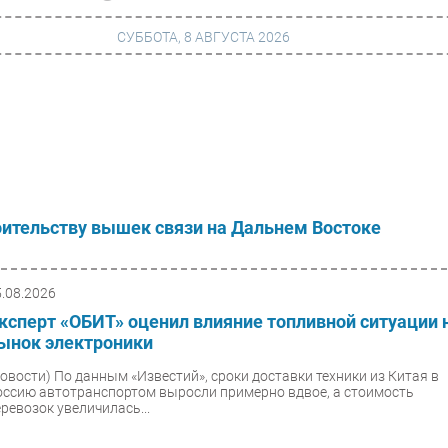
СУББОТА, 8 АВГУСТА 2026
г
Финансы
 сети
Web
ание
Безопасность
оительству вышек связи на Дальнем Востоке
Инновации
ng
CIO/Управление ИТ
5.08.2026
Гаджеты
ксперт «ОБИТ» оценил влияние топливной ситуации 
ынок электроники
вание
Здоровье
Новости)
По данным «Известий», сроки доставки техники из Китая в
оссию автотранспортом выросли примерно вдвое, а стоимость
еревозок увеличилась...