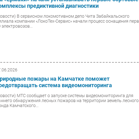
омплексы предиктивной диагностики
Новости)
В сервисном локомотивном депо Чита Забайкальского
илиала компании «ЛокоТех-Сервис» начали процесс оснащения пер
 электровозов...
7.06.2026
риродные пожары на Камчатке поможет
редотвращать система видеомониторинга
Новости)
МТС сообщает о запуске системы видеомониторинга для
аннего обнаружения лесных пожаров на территории земель лесного
онда Камчатского...