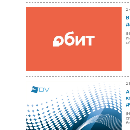
2
В
д
(
и
об
2
А
к
д
(
с
би