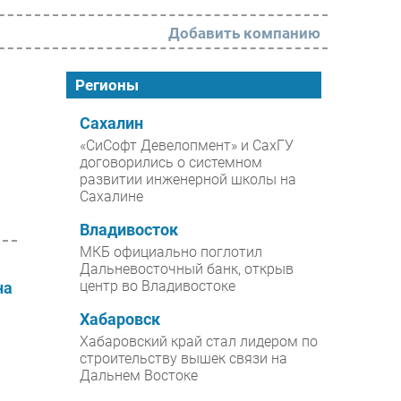
Добавить компанию
РАЗДЕЛЫ
Регионы
Новости
Сахалин
«СиСофт Девелопмент» и СахГУ
Аналитика
договорились о системном
развитии инженерной школы на
Интервью
Сахалине
Мероприятия
Владивосток
Проекты
МКБ официально поглотил
Дальневосточный банк, открыв
IT класс
центр во Владивостоке
на
Тестовый стенд
Хабаровск
Каталог компаний
Хабаровский край стал лидером по
строительству вышек связи на
Дальнем Востоке