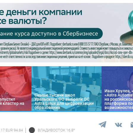
Иван Хрулев, 
Свыше тысячи школ
«Astra Automa
апустил
Уральского ФО выбрали ОС
на российско
 кластер на
Astra Linux для цифровизации
платформа по
образования
возможносте
.17 EUR 94.84
ВЛАДИВОСТОК
16.8
°