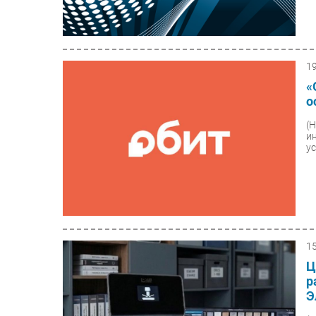
1
«
о
(
и
у
1
Ц
р
Э