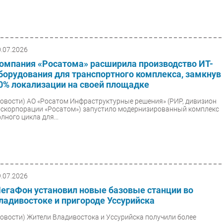
0.07.2026
омпания «Росатома» расширила производство ИТ-
борудования для транспортного комплекса, замкнув
0% локализации на своей площадке
Новости)
АО «Росатом Инфраструктурные решения» (РИР, дивизион
оскорпорации «Росатом») запустило модернизированный комплекс
лного цикла для...
9.07.2026
егаФон установил новые базовые станции во
ладивостоке и пригороде Уссурийска
Новости)
Жители Владивостока и Уссурийска получили более