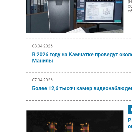
(
о
о
08.04.2026
В 2026 году на Камчатке проведут окол
Манилы
07.04.2026
Более 12,6 тысяч камер видеонаблюде
Р
о