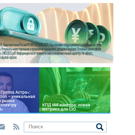
«Группа Астра»:
tion – уникальная
м рынке
 спектру
КПД ИИ-контура: новая
й»
метрика для CIO