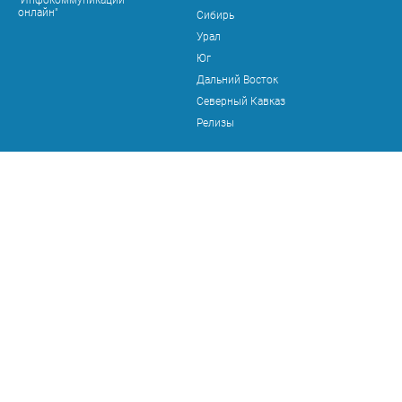
онлайн"
Сибирь
Урал
Юг
Дальний Восток
Северный Кавказ
Релизы