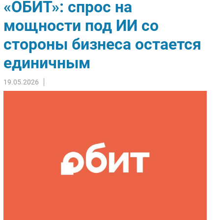
«ОБИТ»: спрос на
Импорто­замещение
мощности под ИИ со
Автоматизация Промышленности
стороны бизнеса остается
Интернет
Мобильная связь
единичным
Фиксированная связь
Интеграция
19.05.2026
Рынок ПК
Маркетинг
Торговые сети
Оборудование
ПО
Outsourcing
Кадры
Регулирование
Финансы
Web