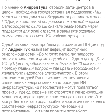
По мнению
Андрея Гука
, отрасли дата-центров в
целом необходима государственная поддержка:
«Мы
много лет говорим о необходимости развивать отрасль
ЦОДов, но системной поддержки пока не наблюдаем.
Целесообразно было бы сначала реализовать меры
поддержки для всей отрасли, а затем уже отдельно
стимулировать сегмент ИИ-инфраструктуры».
Одной из ключевых проблем для развития ЦОДов под
ИИ
Андрей Гук
называет дефицит доступных
энергомощностей:
«Во многих регионах непросто
получить мощности даже под обычный дата-центр. Для
ИИ-ЦОДов потребление может быть в 5–20 раз выше.
Поэтому главный вопрос — где брать необходимое и
желательно недорогое электричество».
В этом
контексте Андрей Гук не исключает появления
специальных энергоемких кластеров для ИИ-
инфраструктуры: «В перспективе могут появляться
проекты, где одновременно строятся и генерирующие
мощности, подстанции, и кластеры дата-центров. Это
могут быть своего рода особые энергетические зоны с
собственной инфраструктурой генерации и
потребителями. Но такие проекты потребуют