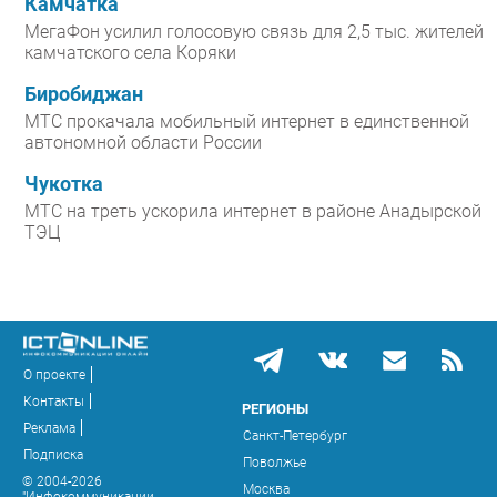
Камчатка
МегаФон усилил голосовую связь для 2,5 тыс. жителей
камчатского села Коряки
Биробиджан
МТС прокачала мобильный интернет в единственной
автономной области России
Чукотка
МТС на треть ускорила интернет в районе Анадырской
ТЭЦ
О проекте
Контакты
РЕГИОНЫ
Реклама
Санкт-Петербург
Подписка
Поволжье
© 2004-2026
Москва
"Инфокоммуникации