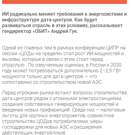
Безопасность
ИИ радикально меняет требования к энергосистеме и
Инновации
инфраструктуре дата-центров. Как будет
CIO/Управление ИТ
развиваться отрасль в этих условиях, рассказывает
гендиректор «ОБИТ» Андрей Гук.
Гаджеты
Здоровье
Одной из главных тем в рамках конференции ЦИПР на
сессии «ЦОДы на пределе» стал рост ИИ-мощностей и
РАЗДЕЛЫ
вызовы, которые в связи с этим стоят перед
отраслью. По озвученным оценкам, в России к 2030
году может потребоваться дополнительно 2–2,5 ГВт
Новости
мощности только для дата-центров — что
Аналитика
сопоставимо со строительством новой АЭС.
Интервью
Перед игроками рынка встают вопросы строительства
Мероприятия
дата-центров рядом с атомными электростанциями,
создания собственных генерирующих мощностей и
Проекты
введения новых преференций. Среди них — налоговые
IT класс
льготы для крупных энергопроектов, совместное
строительство ЦОДов потребителями, меры
Тестовый стенд
господдержки для новых АЭС и расширения
Каталог компаний
действующих энергоблоков.