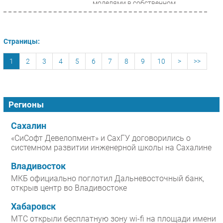
моделями в собственном
корпоративном контуре,
соблюдая...
Страницы:
1
2
3
4
5
6
7
8
9
10
>
>>
Регионы
Сахалин
«СиСофт Девелопмент» и СахГУ договорились о
системном развитии инженерной школы на Сахалине
Владивосток
МКБ официально поглотил Дальневосточный банк,
открыв центр во Владивостоке
Хабаровск
МТС открыли бесплатную зону wi-fi на площади имени