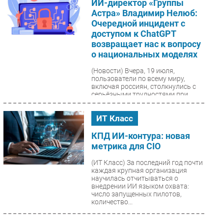
ИИ-директор «Группы
Астра» Владимир Нелюб:
Очередной инцидент с
доступом к ChatGPT
возвращает нас к вопросу
о национальных моделях
(Новости)
Вчера, 19 июля,
пользователи по всему миру,
включая россиян, столкнулись с
серьёзными трудностями при
использовании чат-бота от
OpenAI....
ИТ Класс
КПД ИИ-контура: новая
метрика для CIO
(ИТ Класс)
За последний год почти
каждая крупная организация
научилась отчитываться о
внедрении ИИ языком охвата:
число запущенных пилотов,
количество...