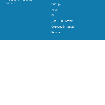
"Инфокоммуникации
онлайн"
Сибирь
Урал
Юг
Дальний Восток
Северный Кавказ
Релизы