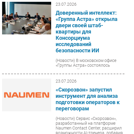
23.07.2026
Доверенный интеллект:
«Группа Астра» открыла
двери своей штаб-
квартиры для
Консорциума
исследований
безопасности ИИ
(Новости)
В московском офисе
«Группы Астра» состоялось
заседание Консорциума
исследований безопасности
технологий искусственного
23.07.2026
интеллекта,...
«Скорозвон» запустил
инструмент для анализа
подготовки операторов к
переговорам
(Новости)
Сервис «Скорозвон»,
разработанный на платформе
Naumen Contact Center, расширил
возможности AI-тренера, добавив