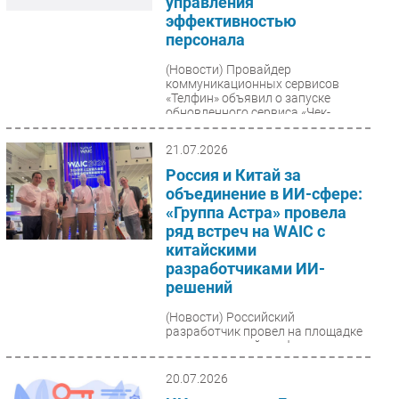
управления
эффективностью
персонала
(Новости)
Провайдер
коммуникационных сервисов
«Телфин» объявил о запуске
обновленного сервиса «Чек-
листы» для анализа качества
коммуникаций...
21.07.2026
Россия и Китай за
объединение в ИИ-сфере:
«Группа Астра» провела
ряд встреч на WAIC с
китайскими
разработчиками ИИ-
решений
(Новости)
Российский
разработчик провел на площадке
международной конференции ряд
ключевых бизнес-встреч и
деловых мероприятий,
20.07.2026
способствующих...