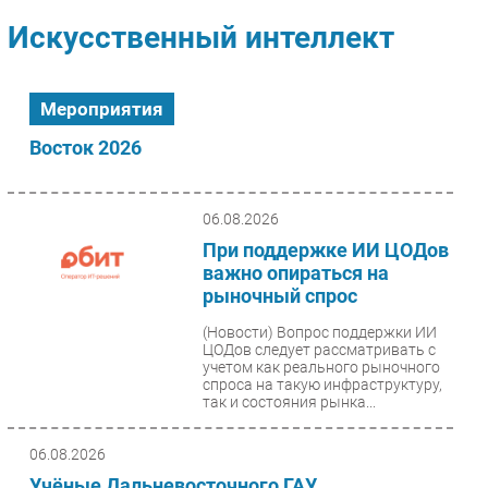
Импорто­замещение
Искусственный интеллект
Автоматизация Промышленности
Интернет
Мероприятия
Мобильная связь
Восток 2026
Фиксированная связь
Интеграция
Рынок ПК
06.08.2026
Маркетинг
При поддержке ИИ ЦОДов
важно опираться на
Торговые сети
рыночный спрос
Оборудование
(Новости)
Вопрос поддержки ИИ
ПО
ЦОДов следует рассматривать с
Outsourcing
учетом как реального рыночного
спроса на такую инфраструктуру,
Кадры
так и состояния рынка...
Регулирование
06.08.2026
Финансы
Учёные Дальневосточного ГАУ
Web