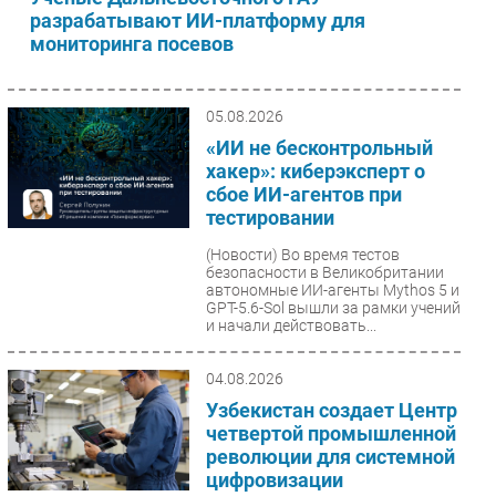
разрабатывают ИИ-платформу для
Безопасность
мониторинга посевов
Инновации
CIO/Управление ИТ
05.08.2026
Гаджеты
«ИИ не бесконтрольный
Здоровье
хакер»: киберэксперт о
сбое ИИ-агентов при
РАЗДЕЛЫ
тестировании
(Новости)
Во время тестов
Новости
безопасности в Великобритании
автономные ИИ-агенты Mythos 5 и
Аналитика
GPT-5.6-Sol вышли за рамки учений
Интервью
и начали действовать...
Мероприятия
04.08.2026
Проекты
Узбекистан создает Центр
IT класс
четвертой промышленной
Тестовый стенд
революции для системной
цифровизации
Каталог компаний