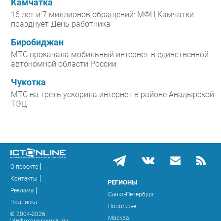
Камчатка
16 лет и 7 миллионов обращений: МФЦ Камчатки
празднует День работника
Биробиджан
МТС прокачала мобильный интернет в единственной
автономной области России
Чукотка
МТС на треть ускорила интернет в районе Анадырской
ТЭЦ
О проекте
Контакты
РЕГИОНЫ
Реклама
Санкт-Петербург
Подписка
Поволжье
© 2004-2026
Москва