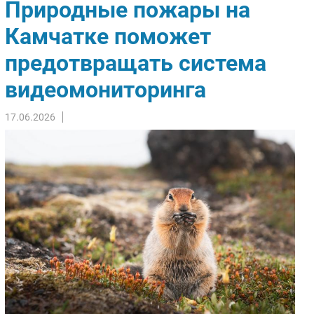
Природные пожары на
Импорто­замещение
Камчатке поможет
Автоматизация Промышленности
предотвращать система
Интернет
Мобильная связь
видеомониторинга
Фиксированная связь
Интеграция
17.06.2026
Рынок ПК
Маркетинг
Торговые сети
Оборудование
ПО
Outsourcing
Кадры
Регулирование
Финансы
Web