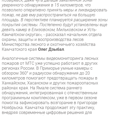
Козыревск, даже чуть дальше заявленной зоны
уверенного обнаружения в 15 километров, что
позволило оперативно принять меры и ликвидировать
пожар, не дав ему распространиться на большую
площадь. В перспективе планируется расширение зоны
покрытия системы. Постепенно будут установлены еще
девять камер в Елизовском, Мильковском и Усть-
Камчатском округах»,
- рассказал начальник отдела
охраны, защиты и воспроизводства лесов
Министерства лесного и охотничьего хозяйства
Камчатского края
Олег Дзыбал
.
Аналогичные системы видеомониторинга лесных
пожаров от МТС уже успешно работают в других
регионах России. В Приморье умные камеры с
обзором 360° и радиусом обнаружения до 20
километров помогают предотвращать пожары в
Ханкайском, Хасанском и других пожароопасных
районах края. На Ямале система раннего
обнаружения, интегрированная с отечественным
программным комплексом, уже в первом сезоне
помогла зафиксировать возгорание в пригороде
Ноябрьска. Камчатка продолжает эту практику,
внедряя современные цифровые решения для