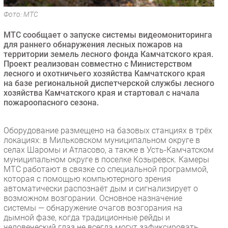
Безопасность
Фото: МТС
Инновации
МТС сообщает о запуске системы видеомониторинга
CIO/Управление ИТ
для раннего обнаружения лесных пожаров на
территории земель лесного фонда Камчатского края.
Гаджеты
Проект реализован совместно с Министерством
Здоровье
лесного и охотничьего хозяйства Камчатского края
на базе региональной диспетчерской службы лесного
хозяйства Камчатского края и стартовал с начала
РАЗДЕЛЫ
пожароопасного сезона.
Новости
Оборудование размещено на базовых станциях в трёх
Аналитика
локациях: в Мильковском муниципальном округе в
Интервью
селах Шаромы и Атласово, а также в Усть-Камчатском
муниципальном округе в поселке Козыревск. Камеры
Мероприятия
МТС работают в связке со специальной программой,
Проекты
которая с помощью компьютерного зрения
автоматически распознаёт дым и сигнализирует о
IT класс
возможном возгорании. Основное назначение
Тестовый стенд
системы — обнаружение очагов возгорания на
дымной фазе, когда традиционные рейды и
Каталог компаний
человеческий глаз не всегда могут зафиксировать