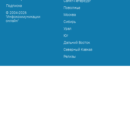
Санкт-Петербург
Подписка
Поволжье
© 2004-2026
Москва
"Инфокоммуникации
онлайн"
Сибирь
Урал
Юг
Дальний Восток
Северный Кавказ
Релизы