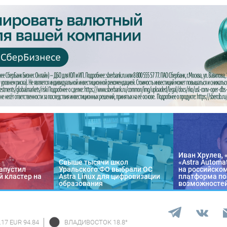
Иван Хрулев, 
Свыше тысячи школ
«Astra Automa
апустил
Уральского ФО выбрали ОС
на российско
 кластер на
Astra Linux для цифровизации
платформа по
образования
возможносте
.17 EUR 94.84
ВЛАДИВОСТОК
18.8
°