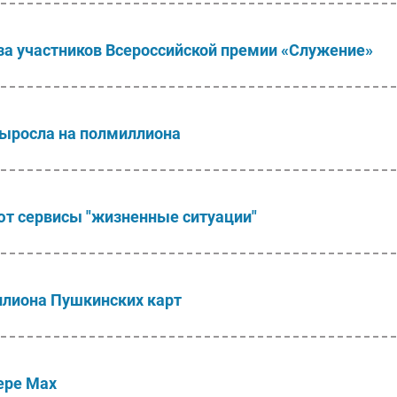
 за участников Всероссийской премии «Служение»
выросла на полмиллиона
ют сервисы "жизненные ситуации"
ллиона Пушкинских карт
ере Мах