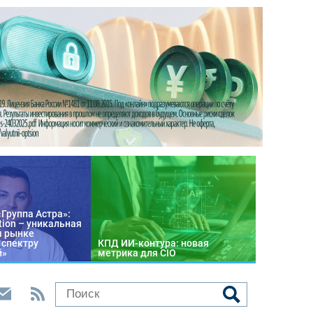
«Группа Астра»:
tion – уникальная
м рынке
 спектру
КПД ИИ-контура: новая
й»
метрика для CIO