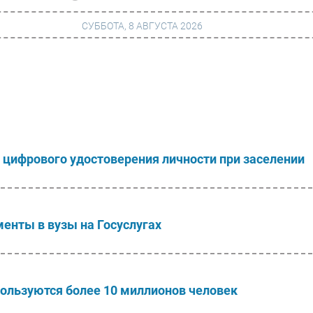
СУББОТА, 8 АВГУСТА 2026
г
Финансы
 сети
Web
ание
Безопасность
 цифрового удостоверения личности при заселении
Инновации
ng
CIO/Управление ИТ
Гаджеты
енты в вузы на Госуслугах
вание
Здоровье
ользуются более 10 миллионов человек