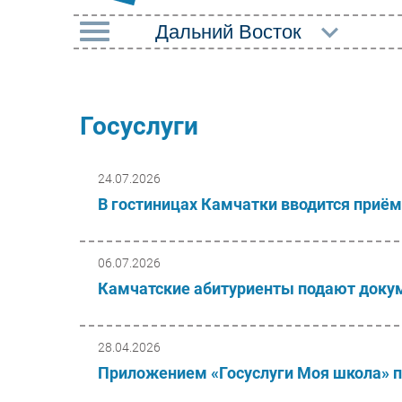
РУБРИКИ
Импорто­замещение
Маркетин
Госуслуги
Автоматизация
Торговые
Промышленности
24.07.2026
Оборудов
Интернет
В гостиницах Камчатки вводится приём
ПО
Мобильная связь
Outsourci
Фиксированная связь
06.07.2026
Кадры
Камчатские абитуриенты подают докум
Интеграция
Регулиро
Рынок ПК
28.04.2026
Приложением «Госуслуги Моя школа» п