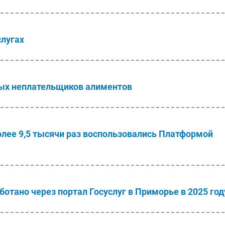
слугах
ных неплательщиков алиментов
олее 9,5 тысячи раз воспользовались Платформой
отано через портал Госуслуг в Приморье в 2025 год