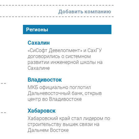
Добавить компанию
РАЗДЕЛЫ
Регионы
Новости
Сахалин
«СиСофт Девелопмент» и СахГУ
Аналитика
договорились о системном
развитии инженерной школы на
Интервью
Сахалине
Мероприятия
Владивосток
Проекты
МКБ официально поглотил
Дальневосточный банк, открыв
IT класс
центр во Владивостоке
Тестовый стенд
Хабаровск
Каталог компаний
Хабаровский край стал лидером по
строительству вышек связи на
Дальнем Востоке