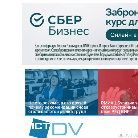
Не сто резюме, а сто друзей:
РМИАЦ Бурятии з
почему рекомендации снова
отказоустойчивый
стали валютой рынка труда
базе РЕД ВИРТ
ЦБ
USD 82