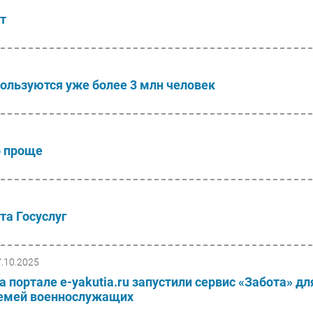
т
ользуются уже более 3 млн человек
о проще
та Госуслуг
7.10.2025
а портале e-yakutia.ru запустили сервис «Забота» дл
емей военнослужащих