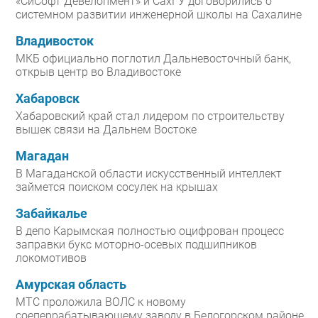
«СиСофт Девелопмент» и СахГУ договорились о
системном развитии инженерной школы на Сахалине
Владивосток
МКБ официально поглотил Дальневосточный банк,
открыв центр во Владивостоке
Хабаровск
Хабаровский край стал лидером по строительству
вышек связи на Дальнем Востоке
Магадан
В Магаданской области искусственный интеллект
займется поиском сосулек на крышах
Забайкалье
В депо Карымская полностью оцифрован процесс
заправки букс моторно-осевых подшипников
локомотивов
Амурская область
МТС проложила ВОЛС к новому
соеперрабатывающему заводу в Белогорском районе