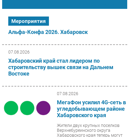
Основные материалы региона «Хабаровск»
Импорто­замещение
Автоматизация Промышленности
Мероприятия
Интернет
Альфа-Конфа 2026. Хабаровск
Мобильная связь
Фиксированная связь
Интеграция
07.08.2026
Рынок ПК
Хабаровский край стал лидером по
строительству вышек связи на Дальнем
Маркетинг
Востоке
Торговые сети
Оборудование
ПО
07.08.2026
МегаФон усилил 4G-сеть в
Outsourcing
угледобывающем районе
Кадры
Хабаровского края
Регулирование
Жители двух крупных поселков
Финансы
Верхнебуреинского округа
Хабаровского края теперь могут
Web