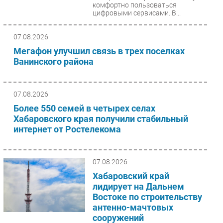
комфортно пользоваться
Безопасность
цифровыми сервисами. В...
Инновации
07.08.2026
CIO/Управление ИТ
Мегафон улучшил связь в трех поселках
Гаджеты
Ванинского района
Здоровье
07.08.2026
РАЗДЕЛЫ
Более 550 семей в четырех селах
Новости
Хабаровского края получили стабильный
интернет от Ростелекома
Аналитика
Интервью
Мероприятия
07.08.2026
Проекты
Хабаровский край
лидирует на Дальнем
IT класс
Востоке по строительству
Тестовый стенд
антенно-мачтовых
Каталог компаний
сооружений