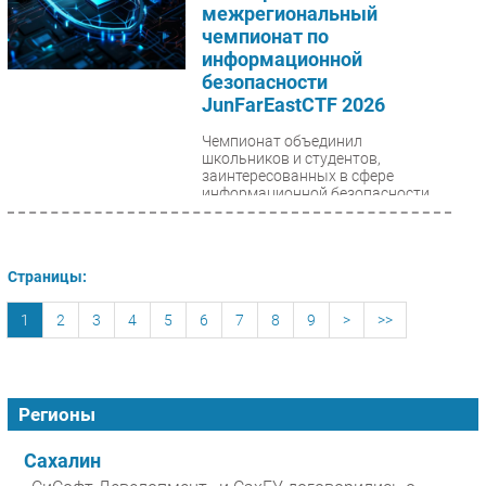
межрегиональный
чемпионат по
информационной
безопасности
JunFarEastCTF 2026
Чемпионат объединил
школьников и студентов,
заинтересованных в сфере
информационной безопасности,
программирования и цифровых
технологий....
Страницы:
1
2
3
4
5
6
7
8
9
>
>>
Регионы
Сахалин