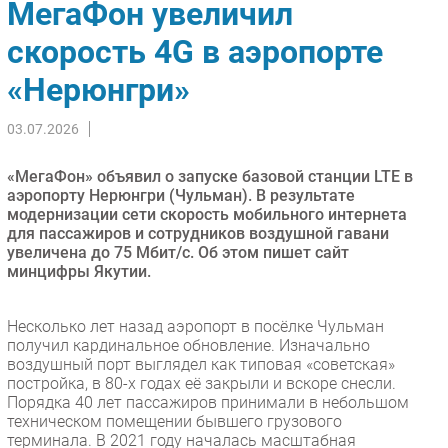
МегаФон увеличил
Импорто­замещение
скорость 4G в аэропорте
Автоматизация Промышленности
«Нерюнгри»
Интернет
Мобильная связь
03.07.2026
Фиксированная связь
Интеграция
«МегаФон» объявил о запуске базовой станции LTE в
Рынок ПК
аэропорту Нерюнгри (Чульман). В результате
модернизации сети скорость мобильного интернета
Маркетинг
для пассажиров и сотрудников воздушной гавани
Торговые сети
увеличена до 75 Мбит/с. Об этом пишет сайт
минцифры Якутии.
Оборудование
ПО
Несколько лет назад аэропорт в посёлке Чульман
Outsourcing
получил кардинальное обновление. Изначально
Кадры
воздушный порт выглядел как типовая «советская»
постройка, в 80-х годах её закрыли и вскоре снесли.
Регулирование
Порядка 40 лет пассажиров принимали в небольшом
Финансы
техническом помещении бывшего грузового
терминала. В 2021 году началась масштабная
Web