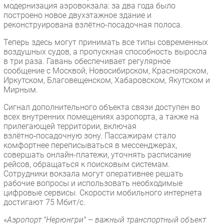
модернизация аэровокзала: за два года было
Безопасность
построено новое двухэтажное здание и
реконструирована взлётно-посадочная полоса.
Инновации
CIO/Управление ИТ
Теперь здесь могут принимать все типы современных
воздушных судов, а пропускная способность выросла
Гаджеты
в три раза. Гавань обеспечивает регулярное
Здоровье
сообщение с Москвой, Новосибирском, Красноярском,
Иркутском, Благовещенском, Хабаровском, Якутском и
Мирным.
РАЗДЕЛЫ
Сигнал дополнительного объекта связи доступен во
всех внутренних помещениях аэропорта, а также на
Новости
прилегающей территории, включая
Аналитика
взлётно‑посадочную зону. Пассажирам стало
комфортнее переписываться в мессенджерах,
Интервью
совершать онлайн-платежи, уточнять расписание
Мероприятия
рейсов, обращаться к поисковым системам.
Сотрудники вокзала могут оперативнее решать
Проекты
рабочие вопросы и использовать необходимые
IT класс
цифровые сервисы. Скорости мобильного интернета
Тестовый стенд
достигают 75 Мбит/с.
Каталог компаний
«
Аэропорт "Нерюнгри" – важный транспортный объект