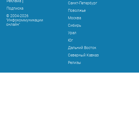
Реклама
Санкт-Петербург
Подписка
Поволжье
© 2004-2026
Москва
"Инфокоммуникации
онлайн"
Сибирь
Урал
Юг
Дальний Восток
Северный Кавказ
Релизы