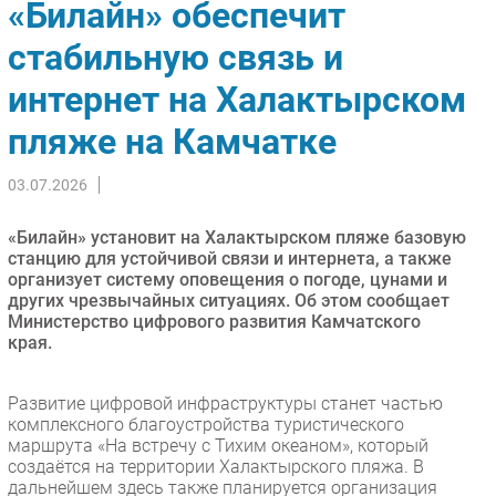
«Билайн» обеспечит
Импорто­замещение
стабильную связь и
Автоматизация Промышленности
интернет на Халактырском
Интернет
Мобильная связь
пляже на Камчатке
Фиксированная связь
Интеграция
03.07.2026
Рынок ПК
«Билайн» установит на Халактырском пляже базовую
Маркетинг
станцию для устойчивой связи и интернета, а также
Торговые сети
организует систему оповещения о погоде, цунами и
других чрезвычайных ситуациях. Об этом сообщает
Оборудование
Министерство цифрового развития Камчатского
ПО
края.
Outsourcing
Кадры
Развитие цифровой инфраструктуры станет частью
комплексного благоустройства туристического
Регулирование
маршрута «На встречу с Тихим океаном», который
Финансы
создаётся на территории Халактырского пляжа. В
дальнейшем здесь также планируется организация
Web