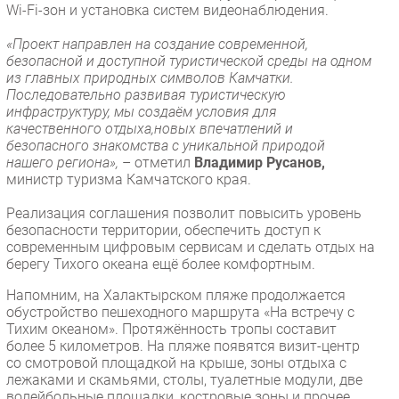
Wi-Fi-зон и установка систем видеонаблюдения.
Безопасность
«Проект направлен на создание современной,
Инновации
безопасной и доступной туристической среды на одном
CIO/Управление ИТ
из главных природных символов Камчатки.
Последовательно развивая туристическую
Гаджеты
инфраструктуру, мы создаём условия для
Здоровье
качественного отдыха,новых впечатлений и
безопасного знакомства с уникальной природой
нашего региона»,
– отметил
Владимир Русанов,
РАЗДЕЛЫ
министр туризма Камчатского края.
Новости
Реализация соглашения позволит повысить уровень
безопасности территории, обеспечить доступ к
Аналитика
современным цифровым сервисам и сделать отдых на
Интервью
берегу Тихого океана ещё более комфортным.
Мероприятия
Напомним, на Халактырском пляже продолжается
Проекты
обустройство пешеходного маршрута «На встречу с
Тихим океаном». Протяжённость тропы составит
IT класс
более 5 километров. На пляже появятся визит-центр
Тестовый стенд
со смотровой площадкой на крыше, зоны отдыха с
лежаками и скамьями, столы, туалетные модули, две
Каталог компаний
волейбольные площадки, костровые зоны и прочее.