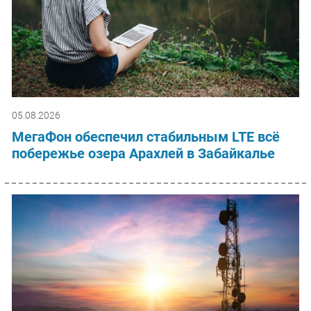
05.08.2026
МегаФон обеспечил стабильным LTE всё
побережье озера Арахлей в Забайкалье