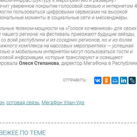
леком-инфраструктуру к мероприятию и развернут
чит уверенное покрытие голосовой связью и интернетом 
 могли пользоваться цифровыми сервисами на высокой
иональные моменты в социальные сети и мессенджеры.
льные телеком-мощности на «Голосе кочевников» для своих
я нашего региона: на фестиваль приезжают будущие звёзды,
со всей республики и из соседних регионов, но и из более
вижного комплекса на массовых мероприятиях — успешная
язью и мобильным интернетом могут пользоваться гости и
массовой информации, которые транслируют и освещают
тировала
Олеся Степанова
, директор МегаФона в Республик
ОТПРАВИТЬ:
он
,
сотовая связь
,
МегаФон Улан-Удэ
ВЕЖЕЕ ПО ТЕМЕ