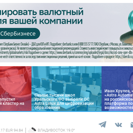
Иван Хрулев, 
Свыше тысячи школ
«Astra Automa
апустил
Уральского ФО выбрали ОС
на российско
 кластер на
Astra Linux для цифровизации
платформа по
образования
возможносте
.17 EUR 94.84
ВЛАДИВОСТОК
19.0
°