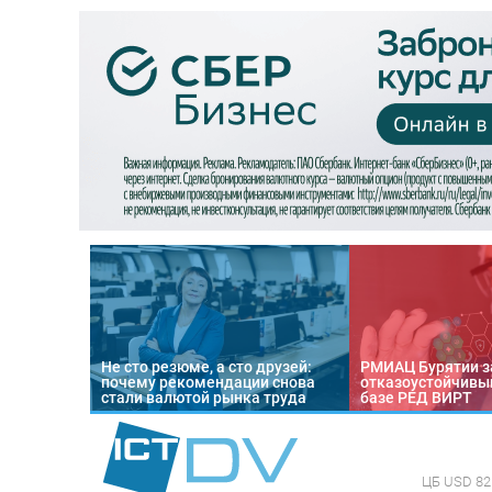
Не сто резюме, а сто друзей:
РМИАЦ Бурятии з
почему рекомендации снова
отказоустойчивый
стали валютой рынка труда
базе РЕД ВИРТ
ЦБ
USD 82