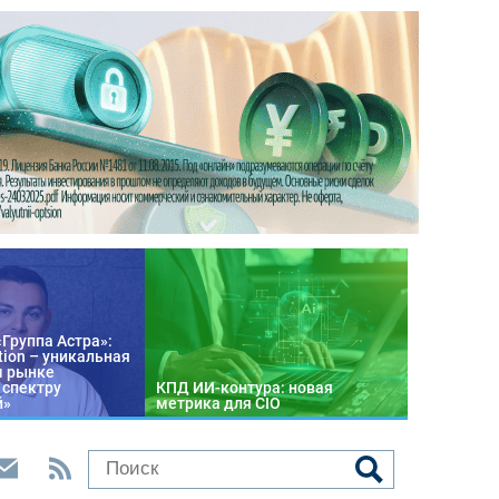
«Группа Астра»:
tion – уникальная
м рынке
 спектру
КПД ИИ-контура: новая
й»
метрика для CIO