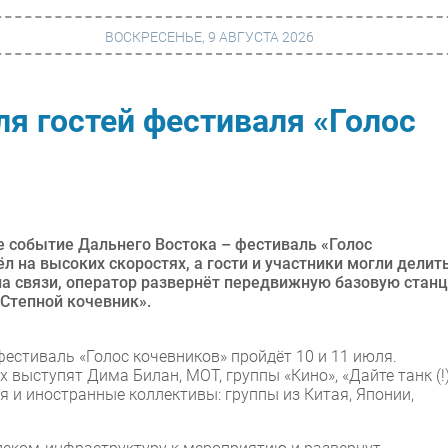
ВОСКРЕСЕНЬЕ, 9 АВГУСТА 2026
ля гостей фестиваля «Голос
г
Финансы
 сети
Web
ание
Безопасность
Инновации
событие Дальнего Востока – фестиваль «Голос
л на высоких скоростях, а гости и участники могли делит
ng
CIO/Управление ИТ
на связи, оператор развернёт передвижную базовую стан
 Степной кочевник».
Гаджеты
вание
Здоровье
тиваль «Голос кочевников» пройдёт 10 и 11 июля.
 выступят Дима Билан, МОТ, группы «Кино», «Дайте танк (!)
я и иностранные коллективы: группы из Китая, Японии,