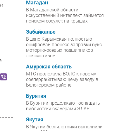
Магадан
4G
В Магаданской области
искусственный интеллект займется
поиском сосулек на крышах
Забайкалье
В депо Карымская полностью
оцифрован процесс заправки букс
моторно-осевых подшипников
локомотивов
е
Амурская область
МТС проложила ВОЛС к новому
соеперрабатывающему заводу в
Белогорском районе
Бурятия
В Бурятии продолжают оснащать
библиотеки сканерами ЭЛАР
Якутия
В Якутии беспилотники выполнили