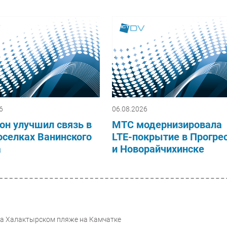
6
06.08.2026
он улучшил связь в
МТС модернизировала
оселках Ванинского
LTE-покрытие в Прогре
а
и Новорайчихинске
 на Халактырском пляже на Камчатке