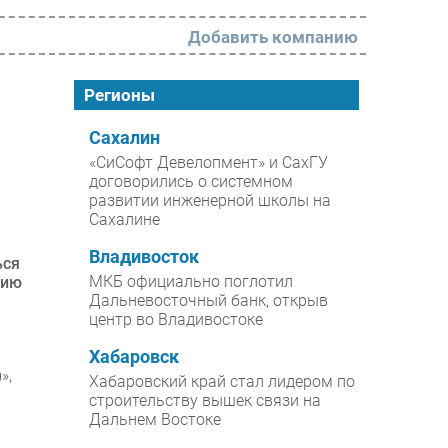
Добавить компанию
РАЗДЕЛЫ
Регионы
Новости
Сахалин
«СиСофт Девелопмент» и СахГУ
Аналитика
договорились о системном
развитии инженерной школы на
Интервью
Сахалине
Мероприятия
Владивосток
ься
Проекты
МКБ официально поглотил
цию
Дальневосточный банк, открыв
IT класс
центр во Владивостоке
Тестовый стенд
Хабаровск
»,
Каталог компаний
Хабаровский край стал лидером по
строительству вышек связи на
Дальнем Востоке