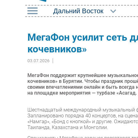
РУБРИКИ
МегаФон усилит сеть д
Импорто­замещение
Маркетин
кочевников»
Автоматизация
Торговые
Промышленности
03.07.2026
Оборудов
Интернет
ПО
МегаФон поддержит крупнейшее музыкальное 
Мобильная связь
кочевников» в Бурятии. Чтобы праздник прошё
Outsourci
своими впечатлениями онлайн и быть всегда 
Фиксированная связь
на площадке мероприятия — турбазе «Асагад.
Кадры
Интеграция
Регулиро
Шестнадцатый международный музыкальный фес
Рынок ПК
Запланировано порядка 40 концертов, на сценах
«Намгар», «Бонд с кнопкой» и другие. Ожидаютс
Таиланда, Казахстана и Монголии.