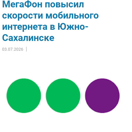
МегаФон повысил
Импорто­замещение
скорости мобильного
Автоматизация Промышленности
интернета в Южно-
Интернет
Мобильная связь
Сахалинске
Фиксированная связь
Интеграция
03.07.2026
Рынок ПК
Маркетинг
Торговые сети
Оборудование
ПО
Outsourcing
Кадры
Регулирование
Финансы
Web