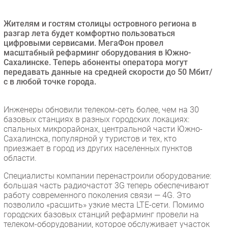
Безопасность
Жителям и гостям столицы островного региона в
Инновации
разгар лета будет комфортно пользоваться
CIO/Управление ИТ
цифровыми сервисами. МегаФон провел
масштабный рефарминг оборудования в Южно-
Гаджеты
Сахалинске. Теперь абоненты оператора могут
Здоровье
передавать данные на средней скорости до 50 Мбит/
с в любой точке города.
РАЗДЕЛЫ
Инженеры обновили телеком-сеть более, чем на 30
базовых станциях в разных городских локациях:
Новости
спальных микрорайонах, центральной части Южно-
Аналитика
Сахалинска, популярной у туристов и тех, кто
приезжает в город из других населенных пунктов
Интервью
области.
Мероприятия
Специалисты компании перенастроили оборудование:
Проекты
большая часть радиочастот 3G теперь обеспечивают
IT класс
работу современного поколения связи — 4G. Это
позволило «расшить» узкие места LTE-сети. Помимо
Тестовый стенд
городских базовых станций рефарминг провели на
Каталог компаний
телеком-оборудовании, которое обслуживает участок