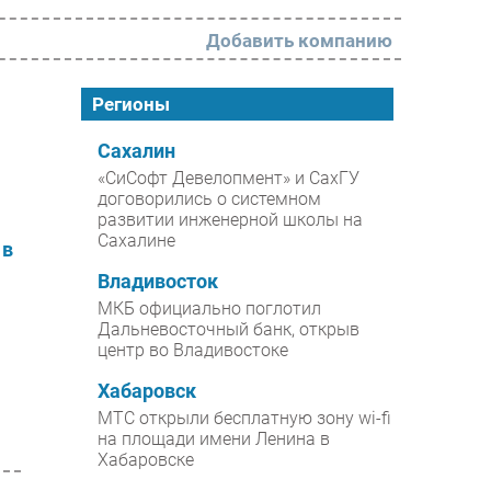
Добавить компанию
РАЗДЕЛЫ
Регионы
Новости
Сахалин
«СиСофт Девелопмент» и СахГУ
Аналитика
договорились о системном
развитии инженерной школы на
Интервью
Сахалине
 в
Мероприятия
Владивосток
Проекты
МКБ официально поглотил
Дальневосточный банк, открыв
IT класс
центр во Владивостоке
Тестовый стенд
Хабаровск
Каталог компаний
МТС открыли бесплатную зону wi-fi
на площади имени Ленина в
Хабаровске