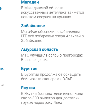
Магадан
е
В Магаданской области
искусственный интеллект займется
м
поиском сосулек на крышах
Забайкалье
МегаФон обеспечил стабильным
LTE всё побережье озера Арахлей в
Забайкалье
Амурская область
МТС улучшила связь в пригородах
Благовещенска
ть
Бурятия
В Бурятии продолжают оснащать
библиотеки сканерами ЭЛАР
лке
Якутия
В Якутии беспилотники выполнили
около 300 вылетов для доставки
грузов через реку Лена