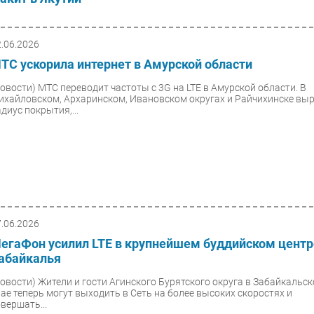
2.06.2026
ТС ускорила интернет в Амурской области
Новости)
МТС переводит частоты с 3G на LTE в Амурской области. В
ихайловском, Архаринском, Ивановском округах и Райчихинске вы
диус покрытия,...
7.06.2026
егаФон усилил LTE в крупнейшем буддийском центр
абайкалья
Новости)
Жители и гости Агинского Бурятского округа в Забайкальс
рае теперь могут выходить в Сеть на более высоких скоростях и
вершать...