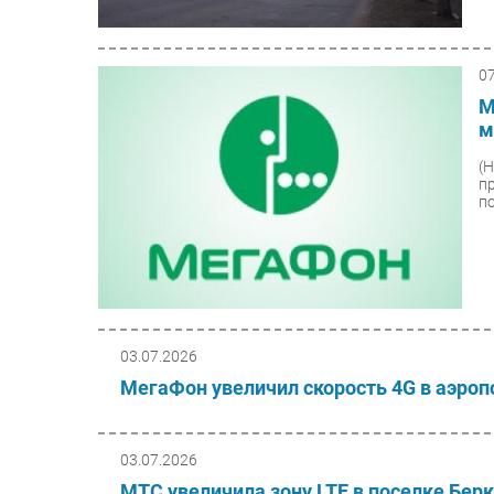
0
М
м
(
п
п
03.07.2026
МегаФон увеличил скорость 4G в аэро
03.07.2026
МТС увеличила зону LTE в поселке Берк