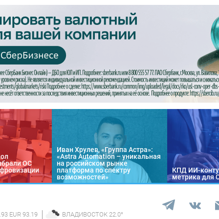
Иван Хрулев, «Группа Астра»:
кол
«Astra Automation – уникальная
ыбрали ОС
на российском рынке
цифровизации
платформа по спектру
КПД ИИ-конту
возможностей»
метрика для 
.93 EUR 93.19
ВЛАДИВОСТОК
22.0
°