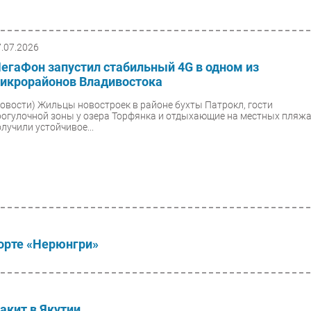
7.07.2026
егаФон запустил стабильный 4G в одном из
икрорайонов Владивостока
Новости)
Жильцы новостроек в районе бухты Патрокл, гости
рогулочной зоны у озера Торфянка и отдыхающие на местных пляж
олучили устойчивое...
порте «Нерюнгри»
акит в Якутии