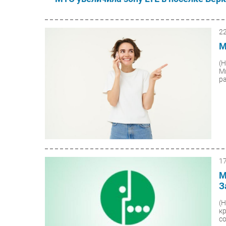
2
М
(
М
ра
1
М
З
(
к
со