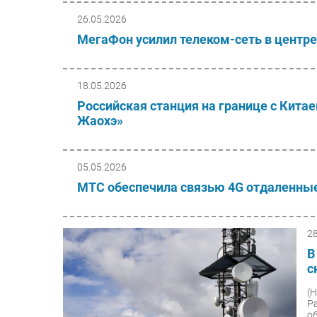
26.05.2026
МегаФон усилил телеком-сеть в центр
18.05.2026
Российская станция на границе с Китае
Жаохэ»
05.05.2026
МТС обеспечила связью 4G отдаленны
2
В
с
(
Р
о