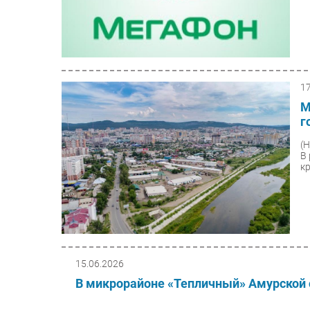
1
М
г
(
В
кр
15.06.2026
В микрорайоне «Тепличный» Амурской 