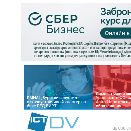
Свыше тысячи ш
РМИАЦ Бурятии запустил
Уральского ФО в
отказоустойчивый кластер на
Astra Linux для 
базе РЕД ВИРТ
образования
ЦБ
USD 80