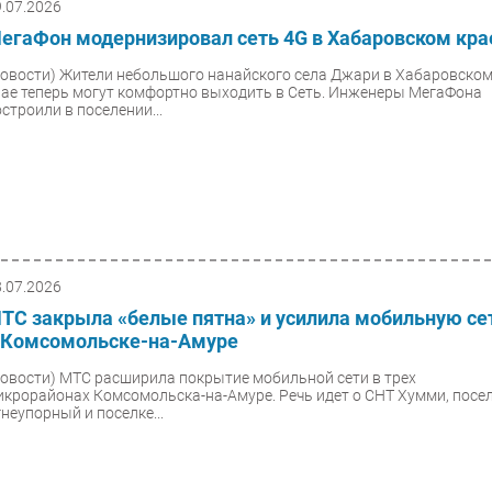
9.07.2026
егаФон модернизировал сеть 4G в Хабаровском кра
Новости)
Жители небольшого нанайского села Джари в Хабаровско
рае теперь могут комфортно выходить в Сеть. Инженеры МегаФона
строили в поселении...
8.07.2026
ТС закрыла «белые пятна» и усилила мобильную се
 Комсомольске-на-Амуре
Новости)
МТС расширила покрытие мобильной сети в трех
икрорайонах Комсомольска-на-Амуре. Речь идет о СНТ Хумми, посе
гнеупорный и поселке...