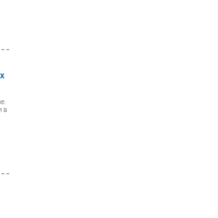
ых
е.
и в