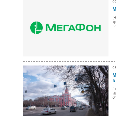
0
М
(
к
по
0
М
в
(
м
О