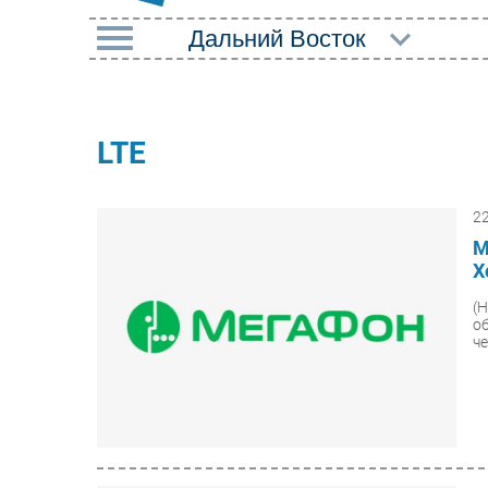
РУБРИКИ
Импорто­замещение
Маркетин
LTE
Автоматизация
Торговые
Промышленности
2
Оборудов
Интернет
М
ПО
Х
Мобильная связь
Outsourci
(
Фиксированная связь
о
Кадры
че
Интеграция
Регулиро
Рынок ПК