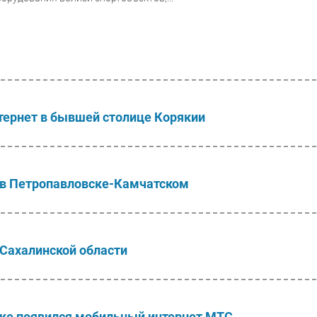
ернет в бывшей столице Корякии
 в Петропавловске-Камчатском
 Сахалинской области
тке появился мобильный интернет МТС