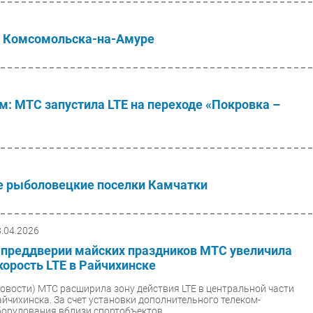
е Комсомольска-на-Амуре
м: МТС запустила LTE на переходе «Покровка –
е рыболовецкие поселки Камчатки
8.04.2026
 преддверии майских праздников МТС увеличила
корость LTE в Райчихинске
Новости)
МТС расширила зону действия LTE в центральной части
айчихинска. За счет установки дополнительного телеком-
борудования вблизи спортобъектов,...