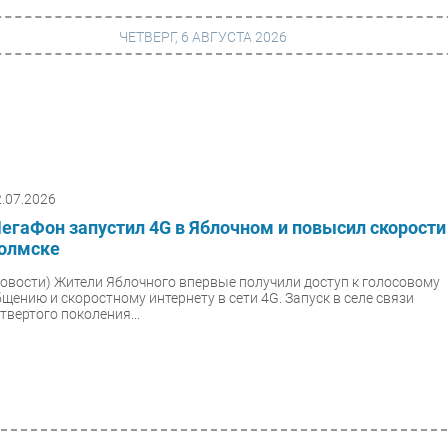
ЧЕТВЕРГ, 6 АВГУСТА 2026
г
Финансы
 сети
Web
2.07.2026
ание
Безопасность
егаФон запустил 4G в Яблочном и повысил скорости
Инновации
олмске
ng
CIO/Управление ИТ
Новости)
Жители Яблочного впервые получили доступ к голосовому
бщению и скоростному интернету в сети 4G. Запуск в селе связи
Гаджеты
твертого поколения...
вание
Здоровье