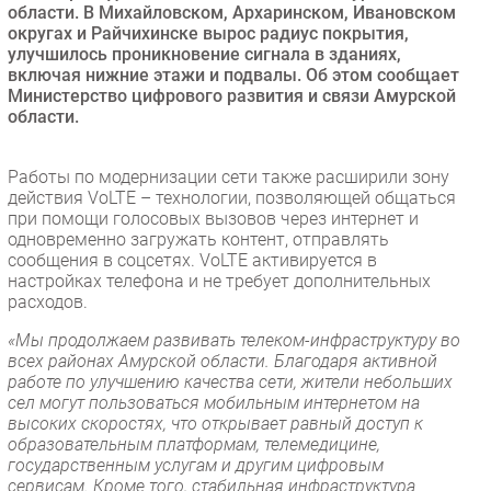
области. В Михайловском, Архаринском, Ивановском
Безопасность
округах и Райчихинске вырос радиус покрытия,
улучшилось проникновение сигнала в зданиях,
Инновации
включая нижние этажи и подвалы. Об этом сообщает
CIO/Управление ИТ
Министерство цифрового развития и связи Амурской
области.
Гаджеты
Здоровье
Работы по модернизации сети также расширили зону
действия VoLTE – технологии, позволяющей общаться
РАЗДЕЛЫ
при помощи голосовых вызовов через интернет и
одновременно загружать контент, отправлять
Новости
сообщения в соцсетях. VoLTE активируется в
настройках телефона и не требует дополнительных
Аналитика
расходов.
Интервью
«Мы продолжаем развивать телеком-инфраструктуру во
Мероприятия
всех районах Амурской области. Благодаря активной
работе по улучшению качества сети, жители небольших
Проекты
сел могут пользоваться мобильным интернетом на
IT класс
высоких скоростях, что открывает равный доступ к
Тестовый стенд
образовательным платформам, телемедицине,
государственным услугам и другим цифровым
Каталог компаний
сервисам. Кроме того, стабильная инфраструктура