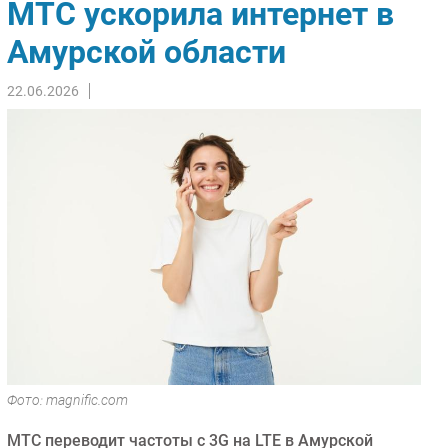
МТС ускорила интернет в
Импорто­замещение
Амурской области
Автоматизация Промышленности
Интернет
22.06.2026
Мобильная связь
Фиксированная связь
Интеграция
Рынок ПК
Маркетинг
Торговые сети
Оборудование
ПО
Outsourcing
Кадры
Регулирование
Фото: magnific.com
Финансы
МТС переводит частоты с 3G на LTE в Амурской
Web