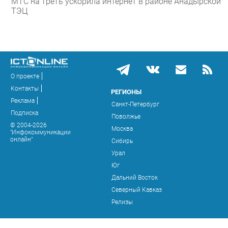
МТС на треть ускорила интернет в районе Анадырской
ТЭЦ
О проекте
Контакты
РЕГИОНЫ
Реклама
Санкт-Петербург
Подписка
Поволжье
© 2004-2026
Москва
"Инфокоммуникации
онлайн"
Сибирь
Урал
Юг
Дальний Восток
Северный Кавказ
Релизы