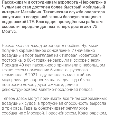
Пассажирам и сотрудникам аэропорта «Нерюнгри» в
Безопасность
Чульмане стал доступен более быстрый мобильный
интернет МегаФона. Техническая служба оператора
Инновации
запустила в воздушной гавани базовую станцию с
CIO/Управление ИТ
поддержкой LTE. Благодаря проведённым работам
скорости передачи данных теперь достигают 75
Гаджеты
Мбит/с.
Здоровье
Несколько лет назад аэропорт в посёлке Чульман
РАЗДЕЛЫ
получил кардинальное обновление. Изначально
воздушный порт выглядел как типовая «советская»
постройка, в 80-х годах её закрыли и вскоре снесли.
Новости
Порядка 40 лет пассажиров принимали в небольшом
Аналитика
техническом помещении бывшего грузового
терминала. В 2021 году началась масштабная
Интервью
модернизация аэровокзала: за два года было
Мероприятия
построено новое двухэтажное здание и
реконструирована взлётно-посадочная полоса.
Проекты
IT класс
Теперь здесь могут принимать все типы современных
воздушных судов, а пропускная способность выросла
Тестовый стенд
в три раза. Гавань обеспечивает регулярное
Каталог компаний
сообщение с Москвой, Новосибирском, Красноярском,