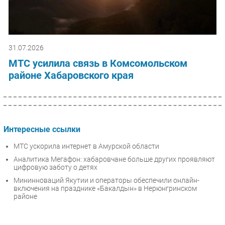
31.07.2026
МТС усилила связь в Комсомольском
районе Хабаровского края
Интересные ссылки
МТС ускорила интернет в Амурской области
Аналитика Мегафон: хабаровчане больше других проявляют
цифровую заботу о детях
Мининноваций Якутии и операторы обеспечили онлайн-
включения на празднике «Бакалдын» в Нерюнгринском
районе