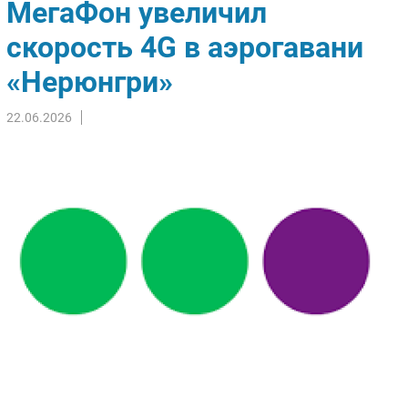
МегаФон увеличил
Импорто­замещение
скорость 4G в аэрогавани
Автоматизация Промышленности
«Нерюнгри»
Интернет
Мобильная связь
22.06.2026
Фиксированная связь
Интеграция
Рынок ПК
Маркетинг
Торговые сети
Оборудование
ПО
Outsourcing
Кадры
Регулирование
Финансы
Web