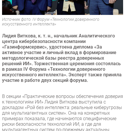
Безопасность
Инновации
Источник фото: IV Форум «Технологии доверенного
CIO/Управление ИТ
искусственного интеллекта»
Гаджеты
Лидия Виткова, к. т. н., начальник Аналитического
Здоровье
центра кибербезопасности компании
«Газинформсервис», удостоена диплома «За
активное участие и личный вклад в формирование
РАЗДЕЛЫ
методологической базы реестра доверенных
решений ИИ». Торжественная церемония состоялась
в рамках IV Форума «Технологии доверенного
Новости
искусственного интеллекта». Эксперт также приняла
Аналитика
участие в работе двух секций форума.
Интервью
Мероприятия
В секции «Практические вопросы обеспечения доверия
к технологиям ИИ» Лидия Виткова выступила с
Проекты
докладом «Рой без интеллекта: реальные киберугрозы
IT класс
для мультиагентных систем». Она на конкретных
Тестовый стенд
примерах показала, где начинаются специфические
риски безопасности технологий ИИ, а где для
Каталог компаний
мультиагентных систем по-прежнему актуальны