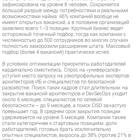
зафиксирована на уровне 8 человек. Сохраняется
большой разрыв между потребностями и реальными
возможностями найма: 46% компаний вообще не
имеют открытых вакансий, а в половине организаций
заявлено всего 1–3 позиции. Крупный бизнес ведет
осторожный точечный подбор, тогда как компании с
численностью до 500 сотрудников во многих случаях
полностью заморозили расширение штата. Массовый
подбор (более 4 вакансий) практически исчез.
В условиях оптимизации приоритеты работодателей
кардинально сместились. Спрос на «универсалов»
уступил место запросу на узкопрофильных экспертов:
архитекторов ИБ и специалистов по безопасной
разработке. Поиск таких кадров стал длительным: на
закрытие вакансий архитекторов и DevSecOps уходит
около 6 месяцев, специалистов по сетевой
безопасности – до 9 месяцев, а поиск CISO зачастую
превышает год. В среднем срок закрытия позиции
удерживается на уровне 5 месяцев. Компании также
стали категоричнее к стартовым позициям: доля
работодателей, готовых брать исключительно
опытных специалистов, выросла до 38% (против 21% в