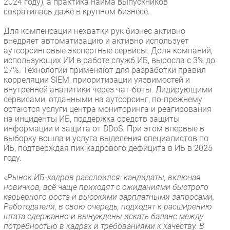
2024 году), а практика найма выпускников
сократилась даже в крупном бизнесе.
Для компенсации нехватки рук бизнес активно
внедряет автоматизацию и активно использует
аутсорсинговые экспертные сервисы. Доля компаний,
использующих ИИ в работе служб ИБ, выросла с 3% до
27%. Технологии применяют для разработки правил
корреляции SIEM, приоритизации уязвимостей и
внутренней аналитики через чат-боты. Лидирующими
сервисами, отданными на аутсорсинг, по-прежнему
остаются услуги центра мониторинга и реагирования
на инциденты ИБ, поддержка средств защиты
информации и защита от DDoS. При этом впервые в
выборку вошла и услуга выделения специалистов по
ИБ, подтверждая пик кадрового дефицита в ИБ в 2025
году.
«
Рынок ИБ-кадров расслоился: кандидаты, включая
новичков, всё чаще приходят с ожиданиями быстрого
карьерного роста и высокими зарплатными запросами.
Работодатели, в свою очередь, подходят к расширению
штата сдержанно и вынуждены искать баланс между
потребностью в кадрах и требованиями к качеству. В