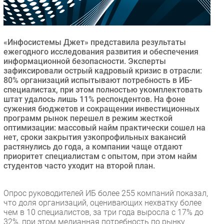
Безопасность
Инновации
CIO/Управление ИТ
«Инфосистемы Джет» представила результаты
ежегодного исследования развития и обеспечения
Гаджеты
информационной безопасности. Эксперты
Здоровье
зафиксировали острый кадровый кризис в отрасли:
80% организаций испытывают потребность в ИБ-
специалистах, при этом полностью укомплектовать
РАЗДЕЛЫ
штат удалось лишь 11% респондентов. На фоне
сужения бюджетов и сокращении инвестиционных
программ рынок перешел в режим жесткой
Новости
оптимизации: массовый найм практически сошел на
Аналитика
нет, сроки закрытия узкопрофильных вакансий
Интервью
растянулись до года, а компании чаще отдают
приоритет специалистам с опытом, при этом найм
Мероприятия
студентов часто уходит на второй план.
Проекты
IT класс
Опрос руководителей ИБ более 255 компаний показал,
Тестовый стенд
что доля организаций, оценивающих нехватку более
чем в 10 специалистов, за три года выросла с 17% до
Каталог компаний
32%, при этом медианная потребность по рынку