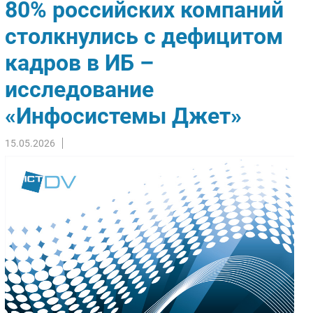
80% российских компаний
Импорто­замещение
столкнулись с дефицитом
Автоматизация Промышленности
кадров в ИБ –
Интернет
Мобильная связь
исследование
Фиксированная связь
«Инфосистемы Джет»
Интеграция
Рынок ПК
15.05.2026
Маркетинг
Торговые сети
Оборудование
ПО
Outsourcing
Кадры
Регулирование
Финансы
Web