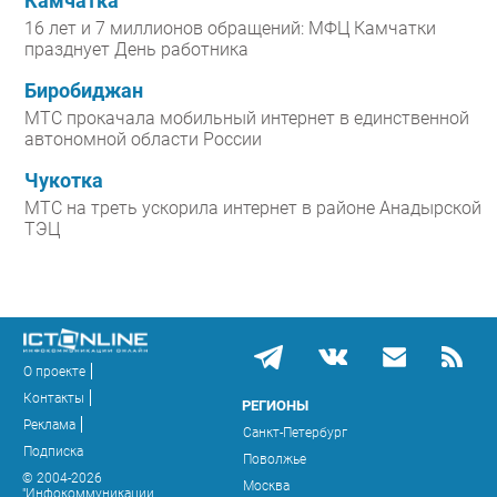
Камчатка
16 лет и 7 миллионов обращений: МФЦ Камчатки
празднует День работника
Биробиджан
МТС прокачала мобильный интернет в единственной
автономной области России
Чукотка
МТС на треть ускорила интернет в районе Анадырской
ТЭЦ
О проекте
Контакты
РЕГИОНЫ
Реклама
Санкт-Петербург
Подписка
Поволжье
© 2004-2026
Москва
"Инфокоммуникации