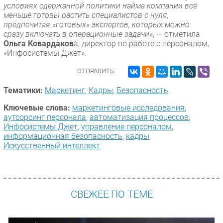
условиях сдержанной политики найма компании всё
меньше готовы растить специалистов с нуля,
предпочитая «готовых» экспертов, которых можно
сразу включать в операционные задачи
», — отметила
Ольга Ковардаков
а, директор по работе с персоналом,
«Инфосистемы Джет».
ОТПРАВИТЬ:
Тематики:
Маркетинг
,
Кадры
,
Безопасность
Ключевые слова:
маркетинговые исследования
,
аутсорсинг персонала
,
автоматизация процессов
,
Инфосистемы Джет
,
управление персоналом
,
информационная безопасность
,
кадры
,
Искусственный интеллект
СВЕЖЕЕ ПО ТЕМЕ