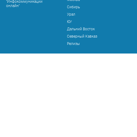
"Инфокоммуникации
онлайн"
Сибирь
Урал
Юг
Дальний Восток
Северный Кавказ
Релизы