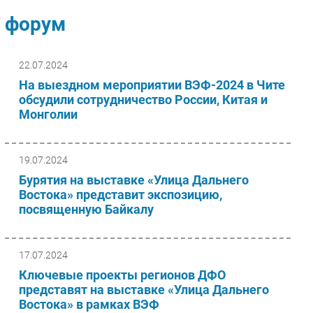
Импорто­замещение
форум
Автоматизация Промышленности
Интернет
22.07.2024
Мобильная связь
На выездном мероприятии ВЭФ-2024 в Чите
Фиксированная связь
обсудили сотрудничество России, Китая и
Монголии
Интеграция
Рынок ПК
Маркетинг
19.07.2024
Торговые сети
Бурятия на выставке «Улица Дальнего
Востока» представит экспозицию,
Оборудование
посвященную Байкалу
ПО
Outsourcing
Кадры
17.07.2024
Регулирование
Ключевые проекты регионов ДФО
представят на выставке «Улица Дальнего
Финансы
Востока» в рамках ВЭФ
Web