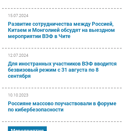
Безопасность
15.07.2024
Инновации
Развитие сотрудничества между Россией,
CIO/Управление ИТ
Китаем и Монголией обсудят на выездном
Гаджеты
мероприятии ВЭФ в Чите
Здоровье
12.07.2024
РАЗДЕЛЫ
Для иностранных участников ВЭФ вводится
Новости
безвизовый режим с 31 августа по 8
сентября
Аналитика
Интервью
Мероприятия
10.10.2023
Проекты
Россияне массово поучаствовали в форуме
по кибербезопасности
IT класс
Тестовый стенд
Каталог компаний
Мероприятия