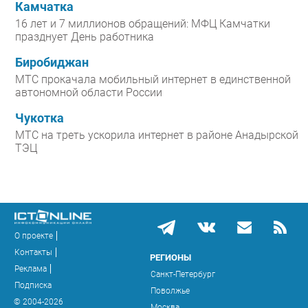
Камчатка
16 лет и 7 миллионов обращений: МФЦ Камчатки
празднует День работника
Биробиджан
МТС прокачала мобильный интернет в единственной
автономной области России
Чукотка
МТС на треть ускорила интернет в районе Анадырской
ТЭЦ
О проекте
Контакты
РЕГИОНЫ
Реклама
Санкт-Петербург
Подписка
Поволжье
© 2004-2026
Москва