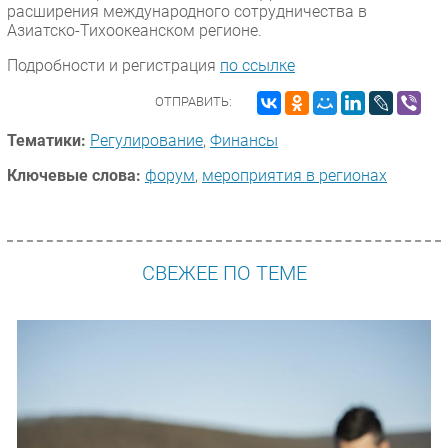
расширения международного сотрудничества в
Безопасность
Азиатско-Тихоокеанском регионе.
Инновации
Подробности и регистрация
по ссылке
CIO/Управление ИТ
ОТПРАВИТЬ:
Гаджеты
Здоровье
Тематики:
Регулирование
,
Финансы
Ключевые слова:
форум
,
мероприятия в регионах
РАЗДЕЛЫ
Новости
Аналитика
СВЕЖЕЕ ПО ТЕМЕ
Интервью
Мероприятия
Проекты
IT класс
Тестовый стенд
Каталог компаний