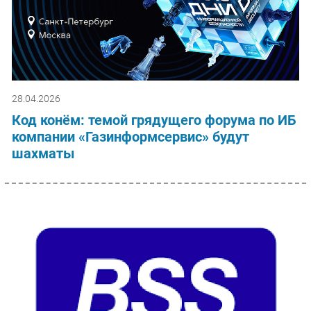
28.04.2026
Код конём: темой грядущего форума по ИБ
компании «Газинформсервис» будут
шахматы