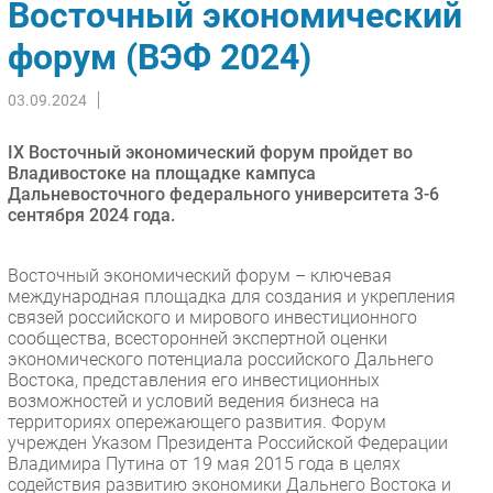
Восточный экономический
Импорто­замещение
форум (ВЭФ 2024)
Автоматизация Промышленности
Интернет
03.09.2024
Мобильная связь
IX Восточный экономический форум пройдет во
Фиксированная связь
Владивостоке на площадке кампуса
Интеграция
Дальневосточного федерального университета 3-6
Рынок ПК
сентября 2024 года.
Маркетинг
Восточный экономический форум – ключевая
Торговые сети
международная площадка для создания и укрепления
Оборудование
связей российского и мирового инвестиционного
ПО
сообщества, всесторонней экспертной оценки
экономического потенциала российского Дальнего
Outsourcing
Востока, представления его инвестиционных
Кадры
возможностей и условий ведения бизнеса на
территориях опережающего развития. Форум
Регулирование
учрежден Указом Президента Российской Федерации
Финансы
Владимира Путина от 19 мая 2015 года в целях
содействия развитию экономики Дальнего Востока и
Web