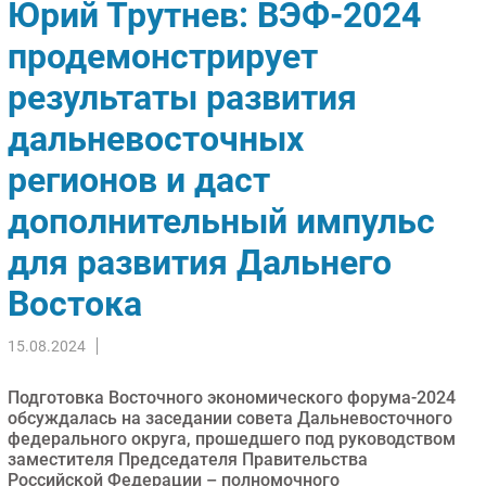
Юрий Трутнев: ВЭФ-2024
Импорто­замещение
продемонстрирует
Автоматизация Промышленности
результаты развития
Интернет
Мобильная связь
дальневосточных
Фиксированная связь
регионов и даст
Интеграция
Рынок ПК
дополнительный импульс
Маркетинг
для развития Дальнего
Торговые сети
Востока
Оборудование
ПО
15.08.2024
Outsourcing
Кадры
Подготовка Восточного экономического форума-2024
обсуждалась на заседании совета Дальневосточного
Регулирование
федерального округа, прошедшего под руководством
Финансы
заместителя Председателя Правительства
Российской Федерации – полномочного
Web