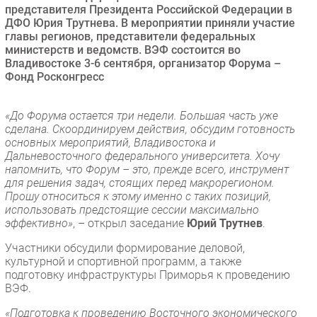
представителя Президента Российской Федерации в
Безопасность
ДФО Юрия Трутнева. В мероприятии приняли участие
главы регионов, представители федеральных
Инновации
министерств и ведомств. ВЭФ состоится во
CIO/Управление ИТ
Владивостоке 3-6 сентября, организатор Форума –
Фонд Росконгресс
Гаджеты
Здоровье
«До Форума остается три недели. Большая часть уже
сделана. Скоординируем действия, обсудим готовность
РАЗДЕЛЫ
основных мероприятий, Владивостока и
Дальневосточного федерального университета. Хочу
Новости
напомнить, что Форум – это, прежде всего, инструмент
для решения задач, стоящих перед макрорегионом.
Аналитика
Прошу относиться к этому именно с таких позиций,
Интервью
использовать предстоящие сессии максимально
эффективно»
, – открыл заседание
Юрий Трутнев
.
Мероприятия
Проекты
Участники обсудили формирование деловой,
культурной и спортивной программ, а также
IT класс
подготовку инфраструктуры Приморья к проведению
Тестовый стенд
ВЭФ.
Каталог компаний
«Подготовка к проведению Восточного экономического