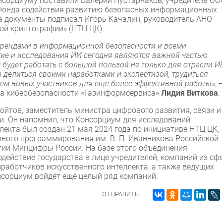
нсорциуму поставили Валерий Пустарнаков, учредитель ОО
р Фонда содействия развитию безопасных информационных
а документы подписал Игорь Качалин, руководитель АНО
ой криптографии» (НТЦ ЦК).
 трендами в информационной безопасности и всеми
тие и исследования ИИ сегодня являются важной частью
 будет работать с большой пользой не только для отрасли И
ы делиться своими наработками и экспертизой, трудиться
дём новых участников для ещё более эффективной работы»
, 
тра кибербезопасности «Газинформсервиса»
Лидия Виткова
.
йтов, заместитель министра цифрового развития, связи и
. Он напомнил, что Консорциум для исследований
лекта был создан 21 мая 2024 года по инициативе НТЦ ЦК,
ного программирования им. В. П. Иванникова Российской
тии Минцифры России. На базе этого объединения
действие государства в лице учредителей, компаний из сф
аботчиков искусственного интеллекта, а также ведущих
онсорциум войдёт ещё целый ряд компаний.
ОТПРАВИТЬ: