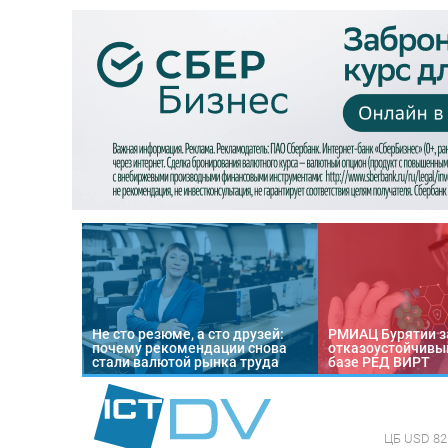
Не сто резюме, а сто друзей:
РМИАЦ Бурятии з
почему рекомендации снова
отказоустойчивый
стали валютой рынка труда
базе РЕД ВИРТ
ЦБ
USD 82