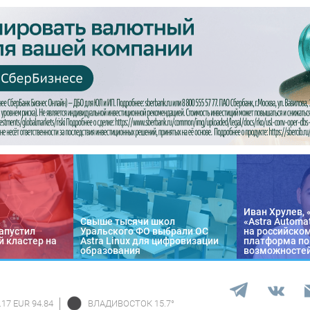
Иван Хрулев, 
Свыше тысячи школ
«Astra Automa
апустил
Уральского ФО выбрали ОС
на российско
 кластер на
Astra Linux для цифровизации
платформа по
образования
возможносте
.17 EUR 94.84
ВЛАДИВОСТОК
15.7
°