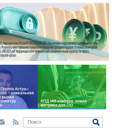
«Группа Астра»:
tion – уникальная
м рынке
 спектру
КПД ИИ-контура: новая
й»
метрика для CIO