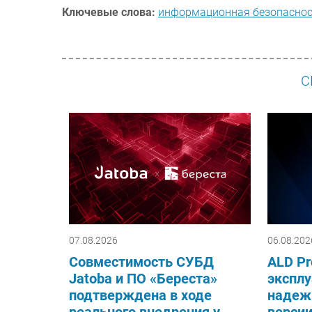
Ключевые слова:
информационная безопасно
С
07.08.2026
06.08.202
Совместимость СУБД
ALD Pr
Jatoba и ПО «Береста»
эксплу
подтверждена в ходе
надеж