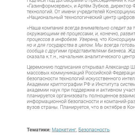
Подписи под договорами о присоединении к Ко
«Газинформсервис», и Артём Зубков, директо
технологий. От имени учредителей Консорциум
«Национальный технологический центр цифров
«Наша компания всегда внимательно следит за
окружающими её процессами, и, конечно, разви
процессов в инфобезе. Уверена, что Консорциум
но и для государства в целом. Мы всегда готов
сообща с другими представителями бизнеса. Ж
сказала к.т.н., начальник аналитического цен
Церемонию подписания открывал Александр Шо
массовых коммуникаций Российской Федерации
безопасности технологий искусственного интел
Академии криптографии РФ и Института систем
академии наук при поддержке и активном учас
планируется организовать полноценное взаимо
информационной безопасности и компаний-разр
вузов страны. Планируется, что в октябре в К
Тематики:
Маркетинг
,
Безопасность