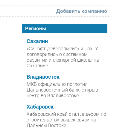
Добавить компанию
РАЗДЕЛЫ
Регионы
Новости
Сахалин
«СиСофт Девелопмент» и СахГУ
Аналитика
договорились о системном
развитии инженерной школы на
Интервью
Сахалине
Мероприятия
Владивосток
Проекты
МКБ официально поглотил
Дальневосточный банк, открыв
IT класс
центр во Владивостоке
Тестовый стенд
Хабаровск
Каталог компаний
Хабаровский край стал лидером по
строительству вышек связи на
Дальнем Востоке