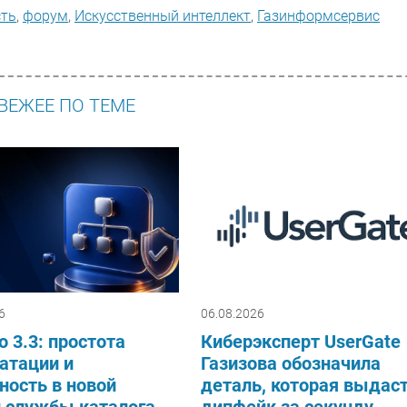
сть
,
форум
,
Искусственный интеллект
,
Газинформсервис
ВЕЖЕЕ ПО ТЕМЕ
6
06.08.2026
o 3.3: простота
Киберэксперт UserGate
атации и
Газизова обозначила
ность в новой
деталь, которая выдас