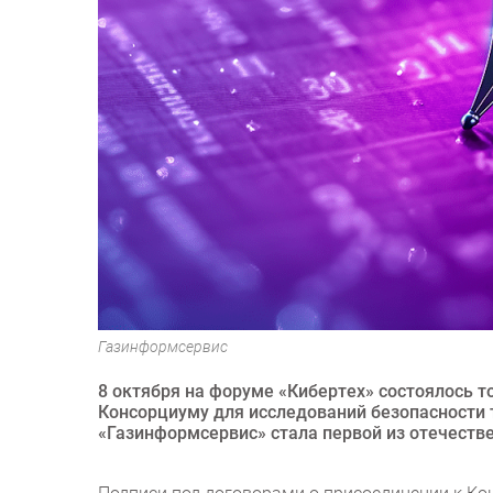
Газинформсервис
8 октября на форуме «Кибертех» состоялось 
Консорциуму для исследований безопасности 
«Газинформсервис» стала первой из отечеств