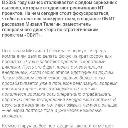
В 2026 году бизнес сталкивается с рядом серьезных
Безопасность
вызовов, которые отодвигают реализацию ИТ-
проектов. На чем сегодня стоит фокусироваться,
Инновации
чтобы оставаться конкурентным, в подкасте ОБ ИТ
CIO/Управление ИТ
рассказал Михаил Телегин, заместитель
генерального директора по стратегическим
Гаджеты
проектам «ОБИТ».
Здоровье
По словам Михаила Телегина, в первую очередь
РАЗДЕЛЫ
компаниям важно делать фокус на краткосрочных
проектах:
«Лучше работают проекты с короткими
циклами. Пусть это будет проект с итеративным
Новости
внедрением, когда серия этапов идет один за другим.
Аналитика
Таким образом техническое задание более точно
прорабатывается уже в процессе реализации, вовремя
Интервью
вносятся коррективы в каждый этап, а также
Мероприятия
появляется возможность оперативно отрабатывать
обратную связь тестирования внедряемой системы. В
Проекты
результате компания получает эффект намного раньше
IT класс
— не через полтора года, а уже через несколько
Тестовый стенд
месяцев».
Каталог компаний
Комментируя выбор поставщика, эксперт отмечает,