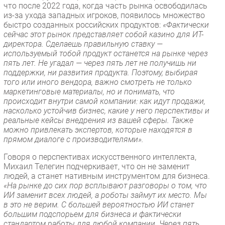
что после 2022 года, когда часть рынка освободилась
из-за ухода западных игроков, появилось множество
быстро созданных российских продуктов:
«Фактически
сейчас этот рынок представляет собой казино для ИТ-
директора. Сделаешь правильную ставку —
используемый тобой продукт останется на рынке через
пять лет. Не угадал — через пять лет не получишь ни
поддержки, ни развития продукта. Поэтому, выбирая
того или иного вендора, важно смотреть не только
маркетинговые материалы, но и понимать, что
происходит внутри самой компании: как идут продажи,
насколько устойчив бизнес, какие у него перспективы и
реальные кейсы внедрения из вашей сферы. Также
можно привлекать экспертов, которые находятся в
прямом диалоге с производителями».
Говоря о перспективах искусственного интеллекта,
Михаил Телегин подчеркивает, что он не заменит
людей, а станет нативным инструментом для бизнеса.
«На рынке до сих пор всплывают разговоры о том, что
ИИ заменит всех людей, а роботы займут их место. Мы
в это не верим. С большей вероятностью ИИ станет
большим подспорьем для бизнеса и фактически
стандартом работы для любой компании. Через пять