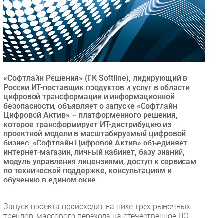
Безопасность
Инновации
CIO/Управление ИТ
Гаджеты
Здоровье
«Софтлайн Решения» (ГК Softline), лидирующий в
России ИТ-поставщик продуктов и услуг в области
РАЗДЕЛЫ
цифровой трансформации и информационной
безопасности, объявляет о запуске «Софтлайн
Цифровой Актив» – платформенного решения,
Новости
которое трансформирует ИТ-дистрибуцию из
Аналитика
проектной модели в масштабируемый цифровой
Интервью
бизнес. «Софтлайн Цифровой Актив» объединяет
интернет-магазин, личный кабинет, базу знаний,
Мероприятия
модуль управления лицензиями, доступ к сервисам
Проекты
по технической поддержке, консультациям и
обучению в едином окне.
IT класс
Тестовый стенд
Запуск проекта происходит на пике трех рыночных
Каталог компаний
трендов: массового перехода на отечественное ПО,