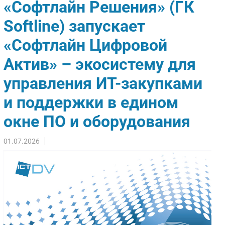
«Софтлайн Решения» (ГК
Импорто­замещение
Softline) запускает
Автоматизация Промышленности
«Софтлайн Цифровой
Интернет
Мобильная связь
Актив» – экосистему для
Фиксированная связь
управления ИТ-закупками
Интеграция
Рынок ПК
и поддержки в едином
Маркетинг
окне ПО и оборудования
Торговые сети
Оборудование
01.07.2026
ПО
Outsourcing
Кадры
Регулирование
Финансы
Web