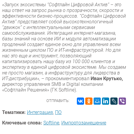
«Запуск экосистемы “Софтлайн Цифровой Актив” – это
наш ответ на запрос рынка о прозрачности, скорости и
эффективности бизнес-процессов. “Софтлайн Цифровой
Актив” представляет собой высокотехнологичный
“движок” с интеллектуальными сервисами
самообслуживания. Интеграция интернет-магазина,
базы знаний на основе ИИ и модуля автоматизации
продлений создает единое окно для управления всем
жизненным циклом ПО и ИТ-инфраструктурой. Но для
нас это еще и инструмент, позволяющий
капитализировать нашу базу из 100 000 клиентов и
экспертизу в единой цифровой экосистеме. Мы создаем
не просто магазин, а инфраструктуру для лидерства в
ИТ-дистрибуции»,
– прокомментировал
Иван Крутько,
директор управления SMB и Digital компании
«Софтлайн Решения» (ГК Softline).
ОТПРАВИТЬ:
Тематики:
Интеграция
,
ПО
Ключевые слова:
Softline
,
Импорто­замещение