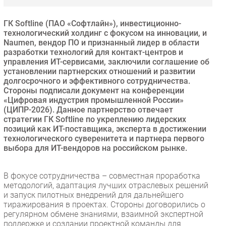
Безопасность
ГК Softline (ПАО «Софтлайн»), инвестиционно-
Инновации
технологический холдинг с фокусом на инновации, и
CIO/Управление ИТ
Naumen, вендор ПО и признанный лидер в области
разработки технологий для контакт-центров и
Гаджеты
управления ИТ-сервисами, заключили соглашение об
Здоровье
установлении партнерских отношений и развитии
долгосрочного и эффективного сотрудничества.
Стороны подписали документ на конференции
РАЗДЕЛЫ
«Цифровая индустрия промышленной России»
(ЦИПР-2026). Данное партнерство отвечает
стратегии ГК Softline по укреплению лидерских
Новости
позиций как ИТ-поставщика, эксперта в достижении
Аналитика
технологического суверенитета и партнера первого
Интервью
выбора для ИТ-вендоров на российском рынке.
Мероприятия
В фокусе сотрудничества – совместная проработка
Проекты
методологий, адаптация лучших отраслевых решений
IT класс
и запуск пилотных внедрений для дальнейшего
Тестовый стенд
тиражирования в проектах. Стороны договорились о
регулярном обмене знаниями, взаимной экспертной
Каталог компаний
поддержке и создании проектной команды для