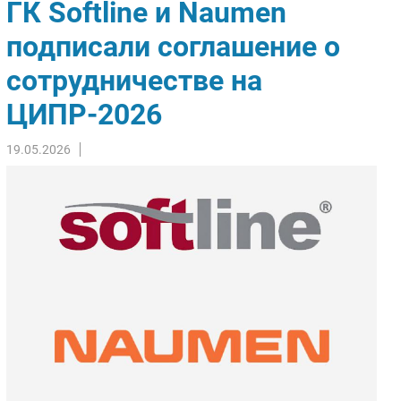
ГК Softline и Naumen
Импорто­замещение
подписали соглашение о
Автоматизация Промышленности
сотрудничестве на
Интернет
Мобильная связь
ЦИПР-2026
Фиксированная связь
Интеграция
19.05.2026
Рынок ПК
Маркетинг
Торговые сети
Оборудование
ПО
Outsourcing
Кадры
Регулирование
Финансы
Web