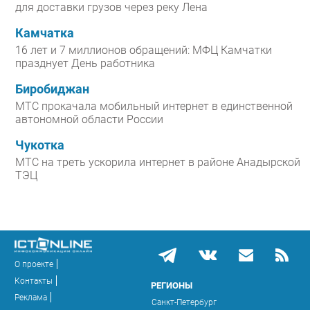
для доставки грузов через реку Лена
Камчатка
16 лет и 7 миллионов обращений: МФЦ Камчатки
празднует День работника
Биробиджан
МТС прокачала мобильный интернет в единственной
автономной области России
Чукотка
МТС на треть ускорила интернет в районе Анадырской
ТЭЦ
О проекте
Контакты
РЕГИОНЫ
Реклама
Санкт-Петербург