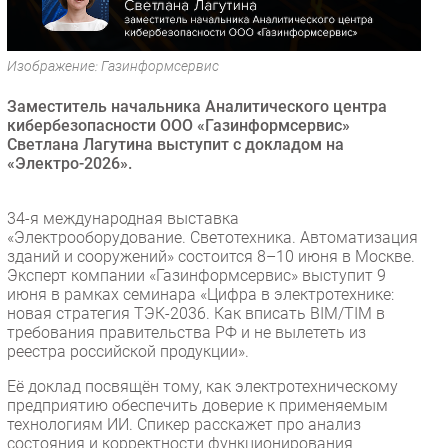
Безопасность
Инновации
Изображение: Газинформсервис
CIO/Управление ИТ
Заместитель начальника Аналитического центра
Гаджеты
кибербезопасности ООО «Газинформсервис»
Здоровье
Светлана Лагутина выступит с докладом на
«Электро-2026».
РАЗДЕЛЫ
34-я международная выставка
Новости
«Электрооборудование. Светотехника. Автоматизация
зданий и сооружений» состоится 8–10 июня в Москве.
Аналитика
Эксперт компании «Газинформсервис» выступит 9
Интервью
июня в рамках семинара «Цифра в электротехнике:
новая стратегия ТЭК-2036. Как вписать BIM/ТIM в
Мероприятия
требования правительства РФ и не вылететь из
Проекты
реестра российской продукции».
IT класс
Её доклад посвящён тому, как электротехническому
Тестовый стенд
предприятию обеспечить доверие к применяемым
технологиям ИИ. Спикер расскажет про анализ
Каталог компаний
состояния и корректности функционирования