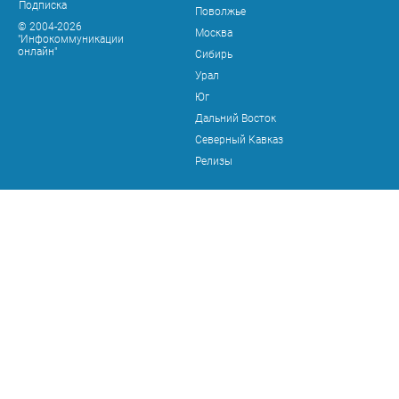
Подписка
Поволжье
© 2004-2026
Москва
"Инфокоммуникации
онлайн"
Сибирь
Урал
Юг
Дальний Восток
Северный Кавказ
Релизы