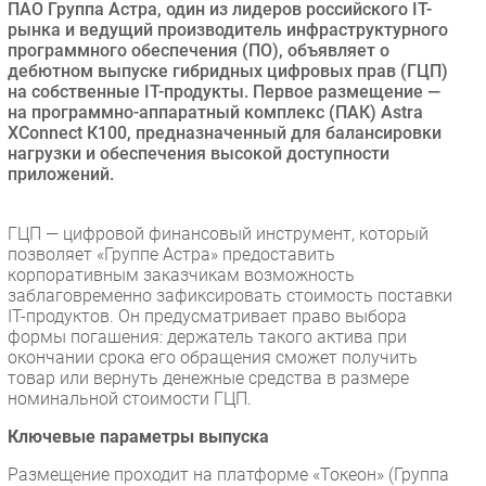
ПАО Группа Астра, один из лидеров российского IT-
Безопасность
рынка и ведущий производитель инфраструктурного
программного обеспечения (ПО), объявляет о
Инновации
дебютном выпуске гибридных цифровых прав (ГЦП)
CIO/Управление ИТ
на собственные IT-продукты. Первое размещение —
на программно-аппаратный комплекс (ПАК) Astra
Гаджеты
XConnect К100, предназначенный для балансировки
Здоровье
нагрузки и обеспечения высокой доступности
приложений.
РАЗДЕЛЫ
ГЦП — цифровой финансовый инструмент, который
позволяет «Группе Астра» предоставить
Новости
корпоративным заказчикам возможность
Аналитика
заблаговременно зафиксировать стоимость поставки
IT-продуктов. Он предусматривает право выбора
Интервью
формы погашения: держатель такого актива при
Мероприятия
окончании срока его обращения сможет получить
товар или вернуть денежные средства в размере
Проекты
номинальной стоимости ГЦП.
IT класс
Ключевые параметры выпуска
Тестовый стенд
Каталог компаний
Размещение проходит на платформе «Токеон» (Группа