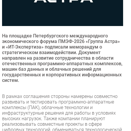
Безопасность
Инновации
CIO/Управление ИТ
Гаджеты
На площадке Петербургского международного
Здоровье
экономического форума ПМЭФ-2026 «Группа Астра»
и «ИТ-Экспертиза» подписали меморандум о
стратегическом взаимодействии. Документ
РАЗДЕЛЫ
направлен на развитие сотрудничества в области
отечественных программно-аппаратных комплексов,
машин баз данных и облачных решений для
Новости
государственных и корпоративных информационных
Аналитика
систем.
Интервью
Мероприятия
В рамках соглашения стороны намерены совместно
развивать и тестировать программно-аппаратные
Проекты
комплексы (ПАК), облачные технологии и
IT класс
инфраструктурные решения для работы в условиях
Тестовый стенд
высоких нагрузок. Также компании планируют
реализовывать совместные проекты в сфере
Каталог компаний
цифровых технологий, обмениваться технологической