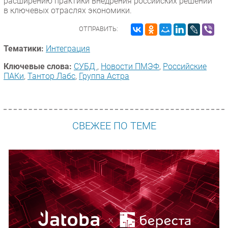
расширению практики внедрения российских решений
в ключевых отраслях экономики.
ОТПРАВИТЬ:
Тематики:
Интеграция
Ключевые слова:
СУБД
,
Новости ПМЭФ
,
Российские
ПАКи
,
Тантор Лабс
,
Группа Астра
СВЕЖЕЕ ПО ТЕМЕ