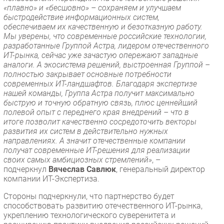
«плавно» и «бесшовно» – сохраняем и улучшаем
быстродействие информационных систем,
обеспечиваем их качественную и безотказную работу.
Мы уверены, что современные российские технологии,
разработанные Группой Астра, лидером отечественного
ИТ-рынка, сейчас уже зачастую опережают западные
аналоги. А экосистема решений, выстроенная Группой –
полностью закрывает основные потребности
современных ИТ-ландшафтов. Благодаря экспертизе
нашей команды, Группа Астра получит максимально
быструю и точную обратную связь, плюс ценнейший
полевой опыт с переднего края внедрений – что в
итоге позволит качественно сосредоточить векторы
развития их систем в действительно нужных
направлениях. А значит отечественные компании
получат современные ИТ-решения для реализации
своих самых амбициозных стремлений»
, –
подчеркнул
Вячеслав Савлюк
, генеральный директор
компании ИТ-Экспертиза.
Стороны подчеркнули, что партнерство будет
способствовать развитию отечественного ИТ-рынка,
укреплению технологического суверенитета и