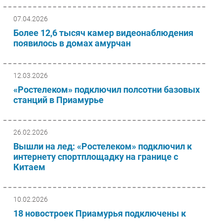
Безопасность
07.04.2026
Инновации
Более 12,6 тысяч камер видеонаблюдения
CIO/Управление ИТ
появилось в домах амурчан
Гаджеты
Здоровье
12.03.2026
«Ростелеком» подключил полсотни базовых
РАЗДЕЛЫ
станций в Приамурье
Новости
Аналитика
26.02.2026
Интервью
Вышли на лед: «Ростелеком» подключил к
интернету спортплощадку на границе с
Мероприятия
Китаем
Проекты
IT класс
Тестовый стенд
10.02.2026
18 новостроек Приамурья подключены к
Каталог компаний