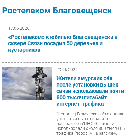
Импорто­замещение
Ростелеком Благовещенск
Автоматизация Промышленности
Интернет
17.06.2026
Мобильная связь
«Ростелеком» к юбилею Благовещенска в
Фиксированная связь
сквере Связи посадил 50 деревьев и
кустарников
Интеграция
Рынок ПК
Маркетинг
29.05.2026
Торговые сети
Жители амурских сёл
после установки вышек
Оборудование
связи использовали почти
ПО
800 тысяч гигабайт
Outsourcing
интернет-трафика
Кадры
(Новости)
В амурских сёлах после
Регулирование
установки вышек связи по
программе «УЦН 2.0» жители
Финансы
использовали около 800 тысяч ГБ
трафика (поровну на загрузку...
Web