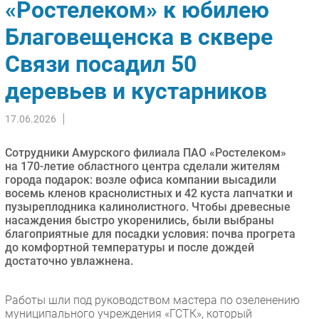
«Ростелеком» к юбилею
Импорто­замещение
Благовещенска в сквере
Автоматизация Промышленности
Связи посадил 50
Интернет
Мобильная связь
деревьев и кустарников
Фиксированная связь
Интеграция
17.06.2026
Рынок ПК
Сотрудники Амурского филиала ПАО «Ростелеком»
Маркетинг
на 170-летие областного центра сделали жителям
Торговые сети
города подарок: возле офиса компании высадили
восемь кленов краснолистных и 42 куста лапчатки и
Оборудование
пузыреплодника калинолистного. Чтобы древесные
ПО
насаждения быстро укоренились, были выбраны
благоприятные для посадки условия: почва прогрета
Outsourcing
до комфортной температуры и после дождей
Кадры
достаточно увлажнена.
Регулирование
Финансы
Работы шли под руководством мастера по озеленению
муниципального учреждения «ГСТК», который
Web