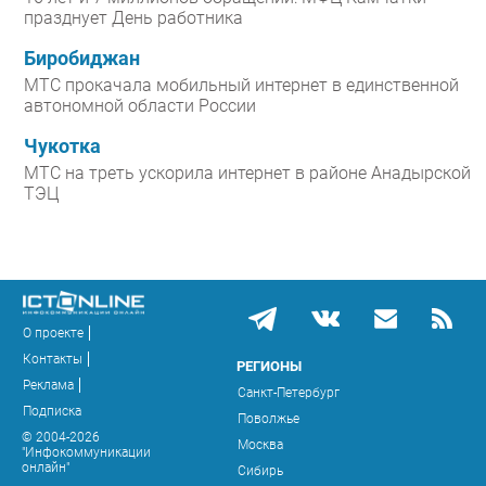
празднует День работника
Биробиджан
МТС прокачала мобильный интернет в единственной
автономной области России
Чукотка
МТС на треть ускорила интернет в районе Анадырской
ТЭЦ
О проекте
Контакты
РЕГИОНЫ
Реклама
Санкт-Петербург
Подписка
Поволжье
© 2004-2026
Москва
"Инфокоммуникации
онлайн"
Сибирь