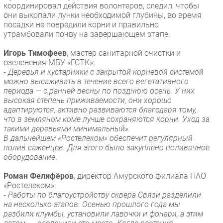
координировал действия волонтеров, следил, чтобы
Безопасность
они выкопали лунки необходимой глубины, во время
посадки не повредили корни и правильно
Инновации
утрамбовали почву на завершающем этапе.
CIO/Управление ИТ
Игорь Тимофеев
, мастер санитарной очистки и
Гаджеты
озеленения МБУ «ГСТК»:
Здоровье
-
Деревья и кустарники с закрытой корневой системой
можно высаживать в течение всего вегетативного
периода — с ранней весны по позднюю осень. У них
РАЗДЕЛЫ
высокая степень приживаемости, они хорошо
адаптируются, активно развиваются благодаря тому,
Новости
что в земляном коме лучше сохраняются корни. Уход за
такими деревьями минимальный».
Аналитика
В дальнейшем «Ростелеком» обеспечит регулярный
Интервью
полив саженцев. Для этого было закуплено поливочное
оборудование
.
Мероприятия
Проекты
Роман Фелифёров
, директор Амурского филиала ПАО
«Ростелеком»:
IT класс
-
Работы по благоустройству сквера Связи разделили
Тестовый стенд
на несколько этапов. Осенью прошлого года мы
разбили клумбы, установили лавочки и фонари, а этим
Каталог компаний