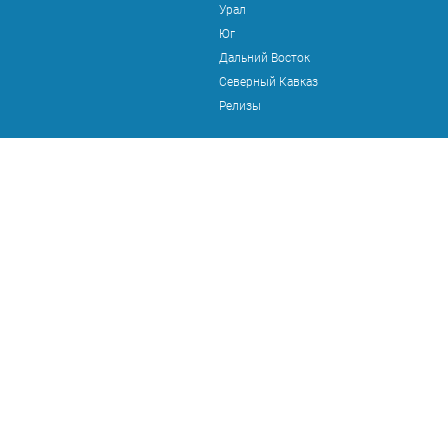
Урал
Юг
Дальний Восток
Северный Кавказ
Релизы