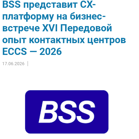
BSS представит CX-
Импорто­замещение
платформу на бизнес-
Автоматизация Промышленности
встрече XVI Передовой
Интернет
Мобильная связь
опыт контактных центров
Фиксированная связь
ECCS — 2026
Интеграция
Рынок ПК
17.06.2026
Маркетинг
Торговые сети
Оборудование
ПО
Outsourcing
Кадры
Регулирование
Финансы
Web