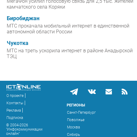
МегаФон усилил голосовую связь для 2,5 тыс. жителей
камчатского села Коряки
Биробиджан
МТС прокачала мобильный интернет в единственной
автономной области России
Чукотка
МТС на треть ускорила интернет в районе Анадырской
ТЭЦ
О проекте
Контакты
РЕГИОНЫ
Реклама
Санкт-Петербург
Подписка
Поволжье
© 2004-2026
Москва
"Инфокоммуникации
онлайн"
Сибирь