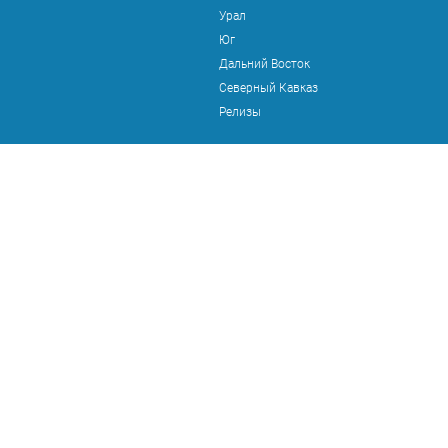
Урал
Юг
Дальний Восток
Северный Кавказ
Релизы