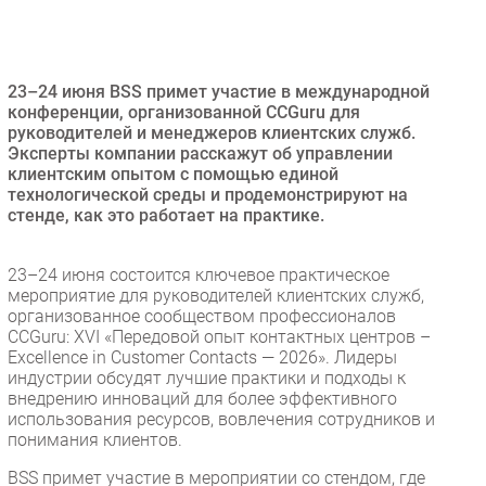
Безопасность
Инновации
CIO/Управление ИТ
23–24 июня BSS примет участие в международной
конференции, организованной CCGuru для
Гаджеты
руководителей и менеджеров клиентских служб.
Здоровье
Эксперты компании расскажут об управлении
клиентским опытом с помощью единой
технологической среды и продемонстрируют на
РАЗДЕЛЫ
стенде, как это работает на практике.
Новости
23–24 июня состоится ключевое практическое
Аналитика
мероприятие для руководителей клиентских служб,
организованное сообществом профессионалов
Интервью
CCGuru: XVI «Передовой опыт контактных центров –
Мероприятия
Excellence in Customer Contacts — 2026». Лидеры
индустрии обсудят лучшие практики и подходы к
Проекты
внедрению инноваций для более эффективного
IT класс
использования ресурсов, вовлечения сотрудников и
Тестовый стенд
понимания клиентов.
Каталог компаний
BSS примет участие в мероприятии со стендом, где