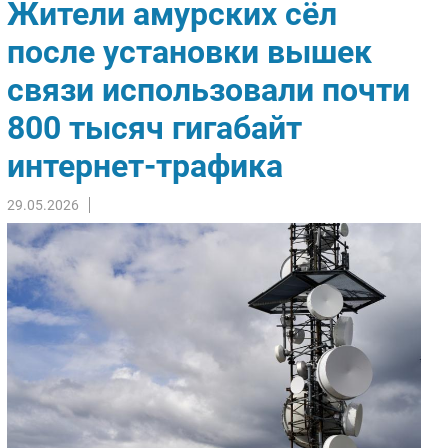
Жители амурских сёл
Импорто­замещение
после установки вышек
Автоматизация Промышленности
связи использовали почти
Интернет
Мобильная связь
800 тысяч гигабайт
Фиксированная связь
интернет-трафика
Интеграция
Рынок ПК
29.05.2026
Маркетинг
Торговые сети
Оборудование
ПО
Outsourcing
Кадры
Регулирование
Финансы
Web