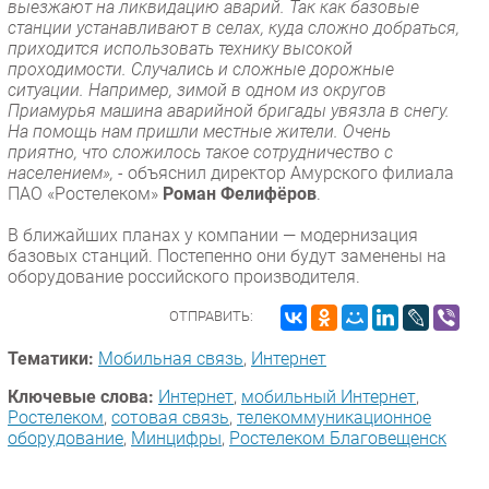
выезжают на ликвидацию аварий. Так как базовые
станции устанавливают в селах, куда сложно добраться,
приходится использовать технику высокой
проходимости. Случались и сложные дорожные
ситуации. Например, зимой в одном из округов
Приамурья машина аварийной бригады увязла в снегу.
На помощь нам пришли местные жители. Очень
приятно, что сложилось такое сотрудничество с
населением», -
объяснил директор Амурского филиала
ПАО «Ростелеком»
Роман Фелифёров
.
В ближайших планах у компании — модернизация
базовых станций. Постепенно они будут заменены на
оборудование российского производителя.
ОТПРАВИТЬ:
Тематики:
Мобильная связь
,
Интернет
Ключевые слова:
Интернет
,
мобильный Интернет
,
Ростелеком
,
сотовая связь
,
телекоммуникационное
оборудование
,
Минцифры
,
Ростелеком Благовещенск