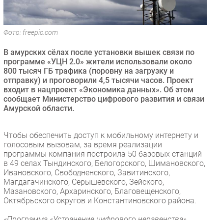
Безопасность
Инновации
Фото: freepic.com
CIO/Управление ИТ
В амурских сёлах после установки вышек связи по
Гаджеты
программе «УЦН 2.0» жители использовали около
Здоровье
800 тысяч ГБ трафика (поровну на загрузку и
отправку) и проговорили 4,5 тысячи часов. Проект
входит в нацпроект «Экономика данных». Об этом
РАЗДЕЛЫ
сообщает Министерство цифрового развития и связи
Амурской области.
Новости
Аналитика
Чтобы обеспечить доступ к мобильному интернету и
Интервью
голосовым вызовам, за время реализации
программы компания построила 50 базовых станций
Мероприятия
в 49 селах Тындинского, Белогорского, Шимановского,
Проекты
Ивановского, Свободненского, Завитинского,
Магдагачинского, Серышевского, Зейского,
IT класс
Мазановского, Архаринского, Благовещенского,
Тестовый стенд
Октябрьского округов и Константиновского района.
Каталог компаний
«Программа «Устранение цифрового неравенства»