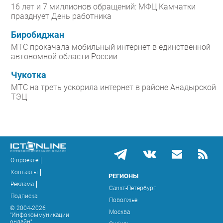
16 лет и 7 миллионов обращений: МФЦ Камчатки
празднует День работника
Биробиджан
МТС прокачала мобильный интернет в единственной
автономной области России
Чукотка
МТС на треть ускорила интернет в районе Анадырской
ТЭЦ
О проекте
Контакты
РЕГИОНЫ
Реклама
Санкт-Петербург
Подписка
Поволжье
© 2004-2026
Москва
"Инфокоммуникации
онлайн"