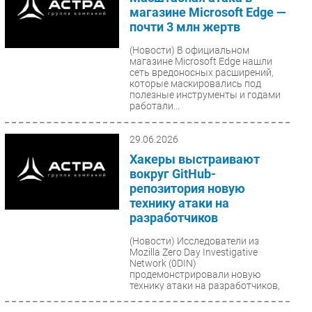
магазине Microsoft Edge —
почти 3 млн жертв
(Новости)
В официальном
магазине Microsoft Edge нашли
сеть вредоносных расширений,
которые маскировались под
полезные инструменты и годами
работали...
29.06.2026
Хакеры выстраивают
вокруг GitHub-
репозитория новую
технику атаки на
разработчиков
(Новости)
Исследователи из
Mozilla Zero Day Investigative
Network (0DIN)
продемонстрировали новую
технику атаки на разработчиков,
использующих...