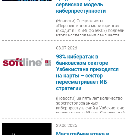
сервисная модель
Безопасность
киберпреступности
Инновации
(Новости)
Специалисты
CIO/Управление ИТ
«Перспективного мониторинга»
(входит в ГК «ИнфоТеКС») подвели
Гаджеты
итоги исследования ландшафта
киберугроз во втором квартале...
Здоровье
03.07.2026
98% кибератак в
РАЗДЕЛЫ
банковском секторе
Узбекистана приходится
Новости
на карты – сектор
Аналитика
пересматривает ИБ-
стратегии
Интервью
Мероприятия
(Новости)
За пять лет количество
зарегистрированных
Проекты
киберпреступлений в Узбекистане
увеличилось в 68 раз. Совокупный
IT класс
ущерб за 2021-2024 годы...
Тестовый стенд
29.06.2026
Каталог компаний
Масштабная атака в