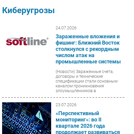
Импорто­замещение
Киберугрозы
Автоматизация Промышленности
Интернет
24.07.2026
Мобильная связь
Зараженные вложения и
Фиксированная связь
фишинг: Ближний Восток
столкнулся с рекордным
Интеграция
числом атак на
Рынок ПК
промышленные системы
Маркетинг
(Новости)
Зараженные счета,
Торговые сети
договоры и технические
спецификации стали основным
Оборудование
каналом проникновения
злоумышленников в
ПО
промышленные сети Ближнего...
Outsourcing
23.07.2026
Кадры
«Перспективный
Регулирование
мониторинг»: во II
Финансы
квартале 2026 года
продолжает развиваться
Web