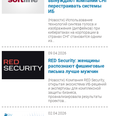
вынуждают компании СНГ
перестраивать системы
ИБ
(Новости)
Использование
технологий синтеза голоса и
изображения (дипфейков) при
кибератаках на корпорации в
странах СНГ становится одним
из...
09.04.2026
RED Security: женщины
распознают фишинговые
письма лучше мужчин
(Новости)
Компания RED Security,
открытая экосистема ИБ-решений
и экспертизы для комплексной
защиты бизнеса,
проанализировала результаты
проектов...
02.04.2026