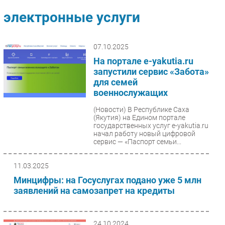
Импорто­замещение
электронные услуги
Автоматизация Промышленности
Интернет
07.10.2025
Мобильная связь
На портале e-yakutia.ru
Фиксированная связь
запустили сервис «Забота»
для семей
Интеграция
военнослужащих
Рынок ПК
(Новости)
В Республике Саха
Маркетинг
(Якутия) на Едином портале
Торговые сети
государственных услуг e-yakutia.ru
начал работу новый цифровой
Оборудование
сервис — «Паспорт семьи...
ПО
11.03.2025
Outsourcing
Минцифры: на Госуслугах подано уже 5 млн
Кадры
заявлений на самозапрет на кредиты
Регулирование
Финансы
24.10.2024
Web