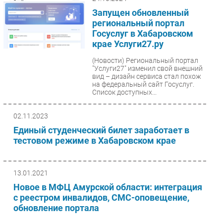
Запущен обновленный
Безопасность
региональный портал
Инновации
Госуслуг в Хабаровском
CIO/Управление ИТ
крае Услуги27.ру
Гаджеты
(Новости)
Региональный портал
Здоровье
"Услуги27" изменил свой внешний
вид – дизайн сервиса стал похож
на федеральный сайт Госуслуг.
Список доступных...
РАЗДЕЛЫ
02.11.2023
Новости
Единый студенческий билет заработает в
Аналитика
тестовом режиме в Хабаровском крае
Интервью
Мероприятия
Проекты
13.01.2021
Новое в МФЦ Амурской области: интеграция
IT класс
с реестром инвалидов, СМС-оповещение,
Тестовый стенд
обновление портала
Каталог компаний