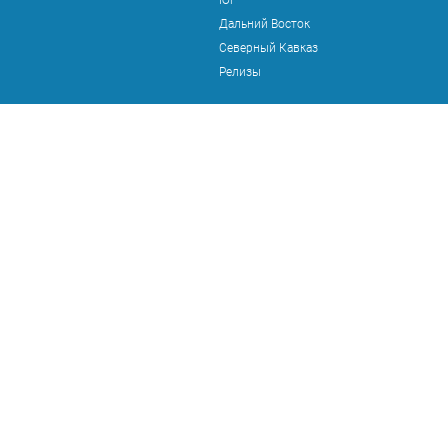
Юг
Дальний Восток
Северный Кавказ
Релизы