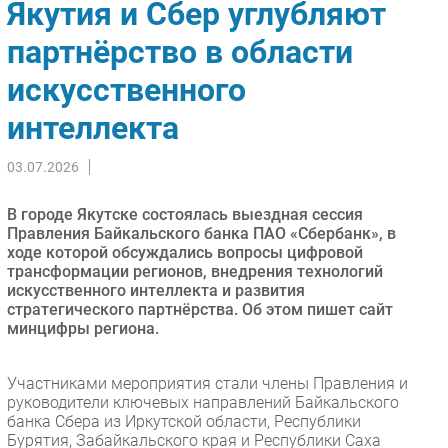
Якутия и Сбер углубляют
Импорто­замещение
партнёрство в области
Автоматизация Промышленности
искусственного
Интернет
Мобильная связь
интеллекта
Фиксированная связь
Интеграция
03.07.2026
Рынок ПК
В городе Якутске состоялась выездная сессия
Маркетинг
Правления Байкальского банка ПАО «Сбербанк», в
Торговые сети
ходе которой обсуждались вопросы цифровой
трансформации регионов, внедрения технологий
Оборудование
искусственного интеллекта и развития
ПО
стратегического партнёрства. Об этом пишет сайт
минцифры региона.
Outsourcing
Кадры
Участниками мероприятия стали члены Правления и
Регулирование
руководители ключевых направлений Байкальского
Финансы
банка Сбера из Иркутской области, Республики
Бурятия, Забайкальского края и Республики Саха
Web