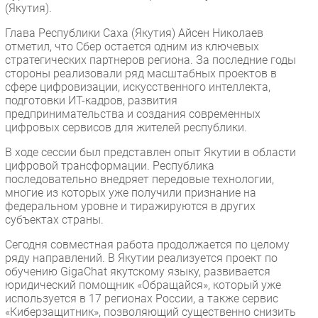
(Якутия).
Безопасность
Глава Республики Саха (Якутия) Айсен Николаев
Инновации
отметил, что Сбер остается одним из ключевых
CIO/Управление ИТ
стратегических партнеров региона. За последние годы
стороны реализовали ряд масштабных проектов в
Гаджеты
сфере цифровизации, искусственного интеллекта,
Здоровье
подготовки ИТ-кадров, развития
предпринимательства и создания современных
цифровых сервисов для жителей республики.
РАЗДЕЛЫ
В ходе сессии был представлен опыт Якутии в области
цифровой трансформации. Республика
Новости
последовательно внедряет передовые технологии,
Аналитика
многие из которых уже получили признание на
федеральном уровне и тиражируются в других
Интервью
субъектах страны.
Мероприятия
Сегодня совместная работа продолжается по целому
Проекты
ряду направлений. В Якутии реализуется проект по
IT класс
обучению GigaChat якутскому языку, развивается
юридический помощник «Обращайся», который уже
Тестовый стенд
используется в 17 регионах России, а также сервис
Каталог компаний
«Киберзащитник», позволяющий существенно снизить