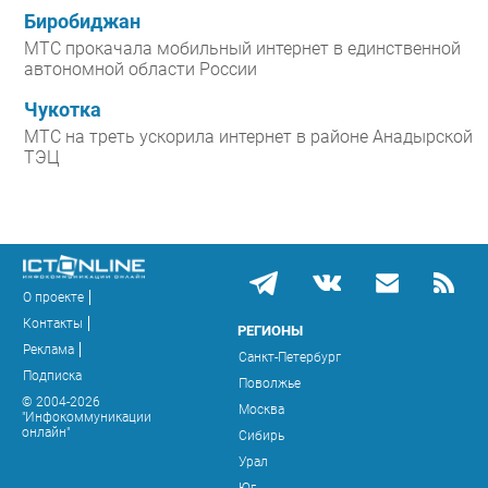
Биробиджан
МТС прокачала мобильный интернет в единственной
автономной области России
Чукотка
МТС на треть ускорила интернет в районе Анадырской
ТЭЦ
О проекте
Контакты
РЕГИОНЫ
Реклама
Санкт-Петербург
Подписка
Поволжье
© 2004-2026
Москва
"Инфокоммуникации
онлайн"
Сибирь
Урал