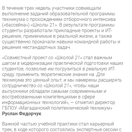
Безопасность
В течение трех недель участники совмещали
выполнение заданий образовательной программы
Инновации
техникума с прохождением отборочного интенсива
CIO/Управление ИТ
(«бассейна») «Школы 21». В результате программы
студенты разработали прикладные проекты и ИТ-
Гаджеты
решения, применимые в реальной жизни, а также
Здоровье
существенно прокачали навыки командной работы и
решения нестандартных задач.
РАЗДЕЛЫ
«
Совместный проект со «Школой 21» стал важным
шагом в модернизации практической подготовки наших
студентов, позволив им погрузиться в реальную ИТ-
Новости
среду, применить теоретические знания на. Для
Аналитика
техникума это ценный опыт, и мы намерены расширять
сотрудничество со «Школой 21», чтобы наши
Интервью
выпускники обладали самыми современными и
Мероприятия
востребованными компетенциями в сфере
информационных технологий
», — отметил директор
Проекты
ГБПОУ «Магаданский политехнический техникум»
IT класс
Руслан Федорчук
.
Тестовый стенд
Важной частью учебной практики стал карьерный
Каталог компаний
трек, в ходе которого состоялись экспертные сессии с