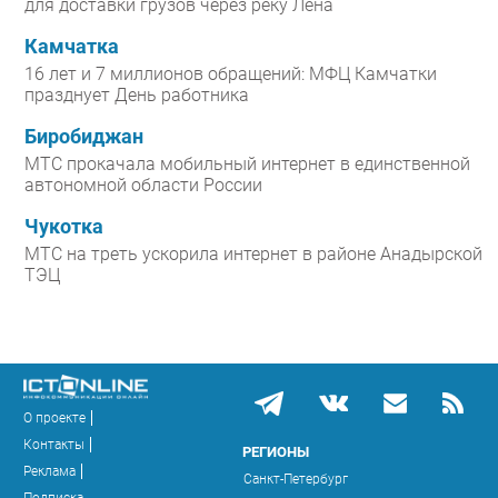
для доставки грузов через реку Лена
Камчатка
16 лет и 7 миллионов обращений: МФЦ Камчатки
празднует День работника
Биробиджан
МТС прокачала мобильный интернет в единственной
автономной области России
Чукотка
МТС на треть ускорила интернет в районе Анадырской
ТЭЦ
О проекте
Контакты
РЕГИОНЫ
Реклама
Санкт-Петербург
Подписка