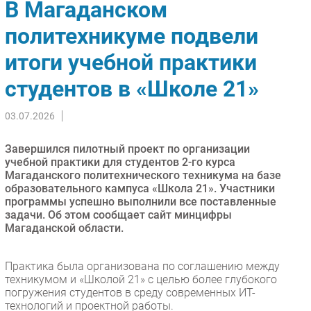
В Магаданском
Импорто­замещение
политехникуме подвели
Автоматизация Промышленности
итоги учебной практики
Интернет
Мобильная связь
студентов в «Школе 21»
Фиксированная связь
Интеграция
03.07.2026
Рынок ПК
Завершился пилотный проект по организации
Маркетинг
учебной практики для студентов 2-го курса
Торговые сети
Магаданского политехнического техникума на базе
образовательного кампуса «Школа 21». Участники
Оборудование
программы успешно выполнили все поставленные
ПО
задачи. Об этом сообщает сайт минцифры
Магаданской области.
Outsourcing
Кадры
Практика была организована по соглашению между
Регулирование
техникумом и «Школой 21» с целью более глубокого
Финансы
погружения студентов в среду современных ИТ-
технологий и проектной работы.
Web