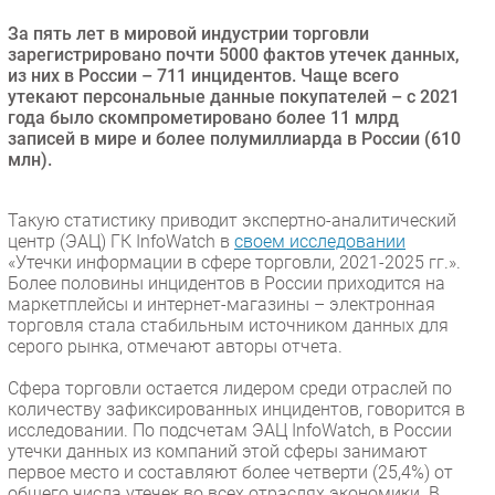
Безопасность
За пять лет в мировой индустрии торговли
зарегистрировано почти 5000 фактов утечек данных,
Инновации
из них в России – 711 инцидентов. Чаще всего
CIO/Управление ИТ
утекают персональные данные покупателей – с 2021
года было скомпрометировано более 11 млрд
Гаджеты
записей в мире и более полумиллиарда в России (610
Здоровье
млн).
РАЗДЕЛЫ
Такую статистику приводит экспертно-аналитический
центр (ЭАЦ) ГК InfoWatch в
своем исследовании
Новости
«Утечки информации в сфере торговли, 2021-2025 гг.».
Более половины инцидентов в России приходится на
Аналитика
маркетплейсы и интернет-магазины – электронная
Интервью
торговля стала стабильным источником данных для
серого рынка, отмечают авторы отчета.
Мероприятия
Проекты
Сфера торговли остается лидером среди отраслей по
количеству зафиксированных инцидентов, говорится в
IT класс
исследовании. По подсчетам ЭАЦ InfoWatch, в России
Тестовый стенд
утечки данных из компаний этой сферы занимают
первое место и составляют более четверти (25,4%) от
Каталог компаний
общего числа утечек во всех отраслях экономики. В