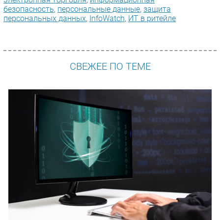
безопасность
,
персональные данные
,
защита
персональных данных
,
InfoWatch
,
ИТ в ритейле
СВЕЖЕЕ ПО ТЕМЕ