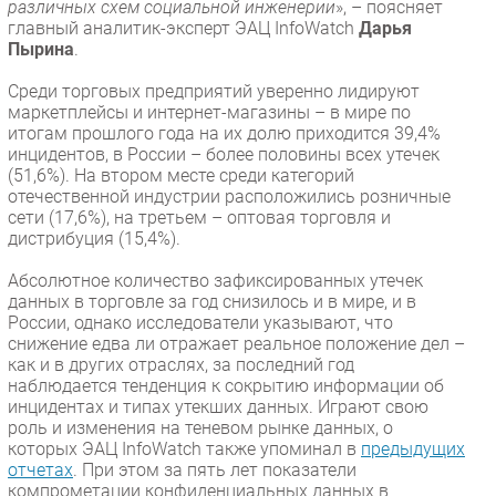
различных схем социальной инженерии
», – поясняет
главный аналитик-эксперт ЭАЦ InfoWatch
Дарья
Пырина
.
Среди торговых предприятий уверенно лидируют
маркетплейсы и интернет-магазины – в мире по
итогам прошлого года на их долю приходится 39,4%
инцидентов, в России – более половины всех утечек
(51,6%). На втором месте среди категорий
отечественной индустрии расположились розничные
сети (17,6%), на третьем – оптовая торговля и
дистрибуция (15,4%).
Абсолютное количество зафиксированных утечек
данных в торговле за год снизилось и в мире, и в
России, однако исследователи указывают, что
снижение едва ли отражает реальное положение дел –
как и в других отраслях, за последний год
наблюдается тенденция к сокрытию информации об
инцидентах и типах утекших данных. Играют свою
роль и изменения на теневом рынке данных, о
которых ЭАЦ InfoWatch также упоминал в
предыдущих
отчетах
. При этом за пять лет показатели
компрометации конфиденциальных данных в