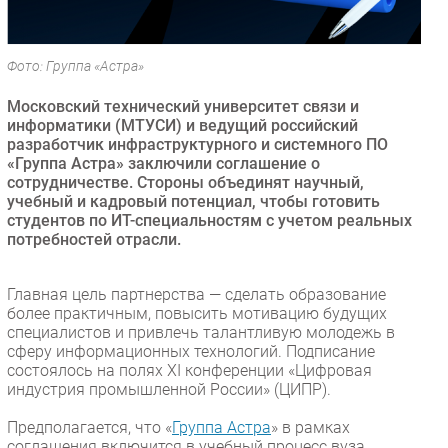
Безопасность
Инновации
Фото: Группа «Астра»
CIO/Управление ИТ
Московский технический университет связи и
Гаджеты
информатики (МТУСИ) и ведущий российский
Здоровье
разработчик инфраструктурного и системного ПО
«Группа Астра» заключили соглашение о
сотрудничестве. Стороны объединят научный,
РАЗДЕЛЫ
учебный и кадровый потенциал, чтобы готовить
студентов по ИТ-специальностям с учетом реальных
Новости
потребностей отрасли.
Аналитика
Интервью
Главная цель партнерства — сделать образование
более практичным, повысить мотивацию будущих
Мероприятия
специалистов и привлечь талантливую молодежь в
Проекты
сферу информационных технологий. Подписание
состоялось на полях XI конференции «Цифровая
IT класс
индустрия промышленной России» (ЦИПР).
Тестовый стенд
Предполагается, что «
Группа Астра
» в рамках
Каталог компаний
соглашения включится в учебный процесс вуза.