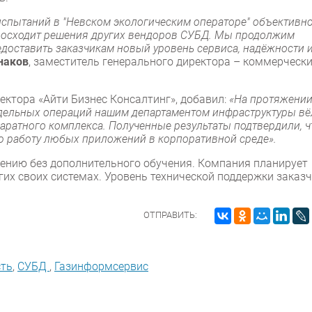
испытаний в "Невском экологическим операторе" объективн
евосходит решения других вендоров СУБД. Мы продолжим
едоставить заказчикам новый уровень сервиса, надёжности 
наков
, заместитель генерального директора – коммерческ
ректора «Айти Бизнес Консалтинг», добавил:
«На протяжени
тдельных операций нашим департаментом инфраструктуры вё
аратного комплекса. Полученные результаты подтвердили, ч
ю работу любых приложений в корпоративной среде».
ению без дополнительного обучения. Компания планирует
их своих системах. Уровень технической поддержки заказ
ОТПРАВИТЬ:
сть
,
СУБД
,
Газинформсервис