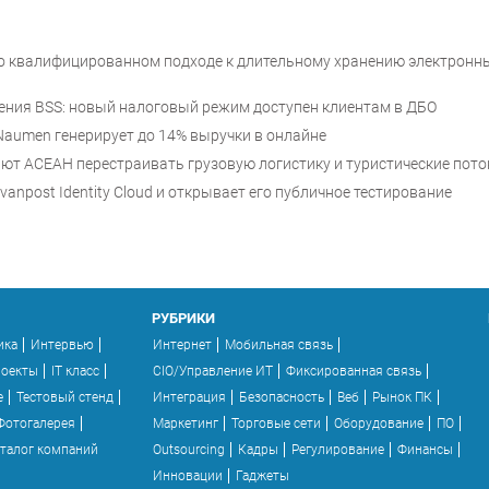
 о квалифицированном подходе к длительному хранению электронн
шения BSS: новый налоговый режим доступен клиентам в ДБО
е Naumen генерирует до 14% выручки в онлайне
т АСЕАН перестраивать грузовую логистику и туристические пото
anpost Identity Cloud и открывает его публичное тестирование
РУБРИКИ
ика
Интервью
Интернет
Мобильная связь
роекты
IT класс
CIO/Управление ИТ
Фиксированная связь
e
Тестовый стенд
Интеграция
Безопасность
Веб
Рынок ПК
Фотогалерея
Маркетинг
Торговые сети
Оборудование
ПО
талог компаний
Outsourcing
Кадры
Регулирование
Финансы
Инновации
Гаджеты