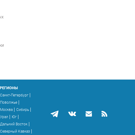
ых
ки
РЕГИОНЫ
Санкт-Петербург
Поволжье
Москва
Сибирь
Урал
Юг
Дальний Восток
Северный Кавказ