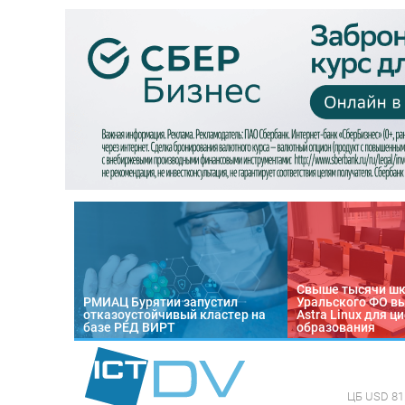
Свыше тысячи ш
РМИАЦ Бурятии запустил
Уральского ФО в
отказоустойчивый кластер на
Astra Linux для 
базе РЕД ВИРТ
образования
ЦБ
USD 81