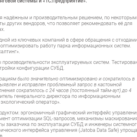
нговой системы и «1С:Предприятие».
тся надёжным и производительным решением, по некоторым
 других вендоров, что позволяет рекомендовать её для
х.
дной из ключевых компаний в сфере обращения с отходами
а оптимизировать работу парка информационных систем.
алтинг».
ы производительности эксплуатируемых систем. Тестирова
стройки конфигурации СУБД.
рациям было значительно оптимизировано и сократилось в
 выявлен и исправлен проблемный запрос в кастомной
нения сократилось с 24 часов (постоянный тайм-аут) до 4
титель генерального директора по информационным
 экологический оператор».
одуктом: эргономичный графический интерфейс управлени
мент оптимизации SQL-запросов, механизмы маскировани
ты заказчика по эксплуатации СУБД и инженеры системног
ического интерфейса управления (Jatoba Data Safe) упрощ
в.