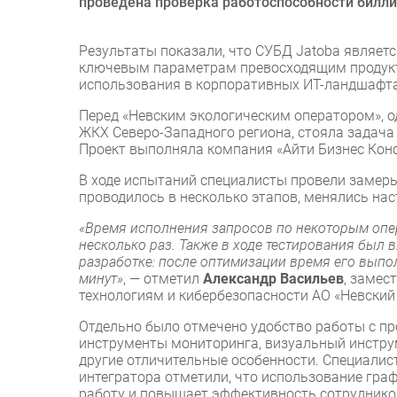
проведена проверка работоспособности билли
Результаты показали, что СУБД Jatoba являе
ключевым параметрам превосходящим продукты
использования в корпоративных ИТ-ландшафта
Перед «Невским экологическим оператором», о
ЖКХ Северо-Западного региона, стояла задач
Проект выполняла компания «Айти Бизнес Конс
В ходе испытаний специалисты провели замер
проводилось в несколько этапов, менялись на
«Время исполнения запросов по некоторым опе
несколько раз. Также в ходе тестирования был
разработке: после оптимизации время его выпол
минут»
, — отметил
Александр Васильев
, замес
технологиям и кибербезопасности АО «Невский
Отдельно было отмечено удобство работы с пр
инструменты мониторинга, визуальный инстру
другие отличительные особенности. Специалис
интегратора отметили, что использование граф
работу и повышает эффективность сотруднико