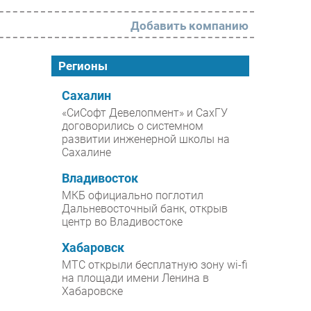
Добавить компанию
РАЗДЕЛЫ
Регионы
Новости
Сахалин
«СиСофт Девелопмент» и СахГУ
Аналитика
договорились о системном
развитии инженерной школы на
Интервью
Сахалине
Мероприятия
Владивосток
Проекты
МКБ официально поглотил
Дальневосточный банк, открыв
IT класс
центр во Владивостоке
Тестовый стенд
Хабаровск
Каталог компаний
МТС открыли бесплатную зону wi-fi
на площади имени Ленина в
Хабаровске