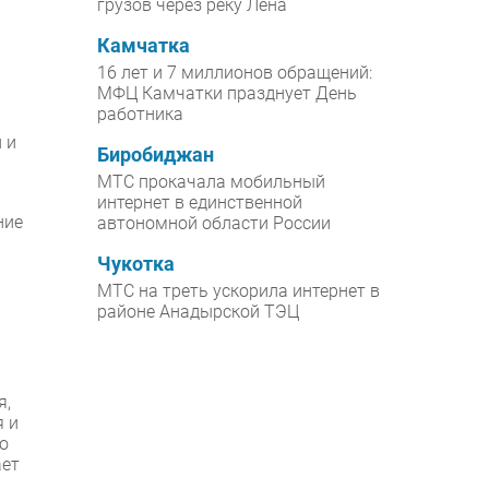
грузов через реку Лена
Камчатка
16 лет и 7 миллионов обращений:
МФЦ Камчатки празднует День
работника
 и
Биробиджан
МТС прокачала мобильный
интернет в единственной
ние
автономной области России
Чукотка
МТС на треть ускорила интернет в
районе Анадырской ТЭЦ
я,
я и
о
ает