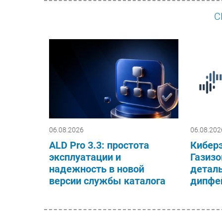
С
06.08.2026
06.08.202
ALD Pro 3.3: простота
Киберэ
эксплуатации и
Газизо
надежность в новой
деталь
версии службы каталога
дипфей