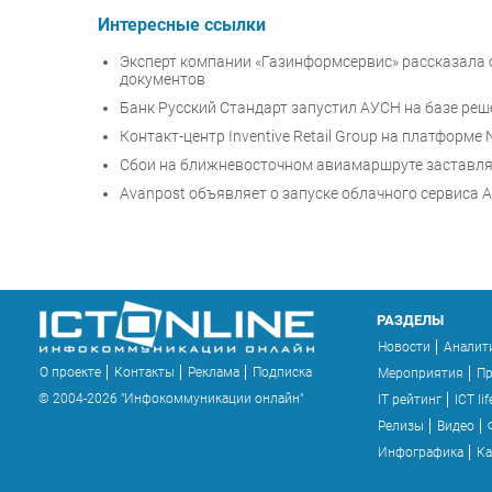
Интересные ссылки
Эксперт компании «Газинформсервис» рассказала
документов
Банк Русский Стандарт запустил АУСН на базе ре
Контакт-центр Inventive Retail Group на платформ
Сбои на ближневосточном авиамаршруте заставляю
Avanpost объявляет о запуске облачного сервиса Av
РАЗДЕЛЫ
Новости
Аналит
О проекте
Контакты
Реклама
Подписка
Мероприятия
П
© 2004-2026 "Инфокоммуникации онлайн"
IT рейтинг
ICT lif
Релизы
Видео
Инфографика
Ка