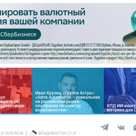
Иван Хрулев, «Группа Астра»:
кол
«Astra Automation – уникальная
ыбрали ОС
на российском рынке
цифровизации
платформа по спектру
КПД ИИ-конту
возможностей»
метрика для 
.41 EUR 94.06
ВЛАДИВОСТОК
21.4
°