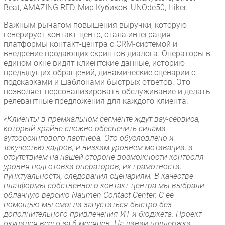
Beat, AMAZING RED, Мир Кубиков, UNOde50, Hiker.
Важным рычагом повышения выручки, которую
генерирует контакт-центр, стала интеграция
платформы контакт-центра с CRM-системой и
внедрение продающих скриптов диалога. Операторы в
едином окне видят клиентские данные, историю
предыдущих обращений, динамические сценарии с
подсказками и шаблонами быстрых ответов. Это
позволяет персонализировать обслуживание и делать
релевантные предложения для каждого клиента.
«Клиенты в премиальном сегменте ждут вау-сервиса,
который крайне сложно обеспечить силами
аутсорсингового партнера. Это обусловлено и
текучестью кадров, и низким уровнем мотивации, и
отсутствием на нашей стороне возможности контроля
уровня подготовки операторов, их грамотности,
пунктуальности, следования сценариям. В качестве
платформы собственного контакт-центра мы выбрали
облачную версию Naumen Contact Center. С ее
помощью мы смогли запуститься быстро без
дополнительного привлечения ИТ и бюджета. Проект
окупился всего за 6 месяцев. На линии поддержки