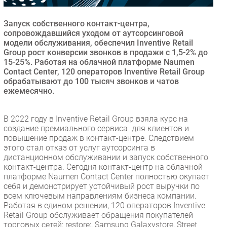
Безопасность
Запуск собственного контакт-центра,
Инновации
сопровождавшийся уходом от аутсорсинговой
CIO/Управление ИТ
модели обслуживания, обеспечил Inventive Retail
Group рост конверсии звонков в продажи с 1,5-2% до
Гаджеты
15-25%. Работая на облачной платформе Naumen
Здоровье
Contact Center, 120 операторов Inventive Retail Group
обрабатывают до 100 тысяч звонков и чатов
ежемесячно.
РАЗДЕЛЫ
В 2022 году в Inventive Retail Group взяла курс на
Новости
создание премиального сервиса для клиентов и
Аналитика
повышение продаж в контакт-центре. Следствием
этого стал отказ от услуг аутсорсинга в
Интервью
дистанционном обслуживании и запуск собственного
Мероприятия
контакт-центра. Сегодня контакт-центр на облачной
платформе Naumen Сontact Center полностью окупает
Проекты
себя и демонстрирует устойчивый рост выручки по
IT класс
всем ключевым направлениям бизнеса компании.
Тестовый стенд
Работая в едином решении, 120 операторов Inventive
Retail Group обслуживает обращения покупателей
Каталог компаний
торговых сетей: restore:, Samsung Galaxystore, Street