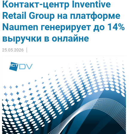
Контакт-центр Inventive
Импорто­замещение
Retail Group на платформе
Автоматизация Промышленности
Naumen генерирует до 14%
Интернет
Мобильная связь
выручки в онлайне
Фиксированная связь
Интеграция
25.05.2026
Рынок ПК
Маркетинг
Торговые сети
Оборудование
ПО
Outsourcing
Кадры
Регулирование
Финансы
Web