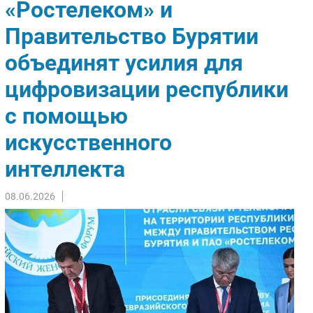
«Ростелеком» и
Импорто­замещение
Правительство Бурятии
Автоматизация Промышленности
объединят усилия для
Интернет
Мобильная связь
цифровизации республики
Фиксированная связь
с помощью
Интеграция
Рынок ПК
искусственного
Маркетинг
интеллекта
Торговые сети
Оборудование
08.06.2026
ПО
Outsourcing
Кадры
Регулирование
Финансы
Web