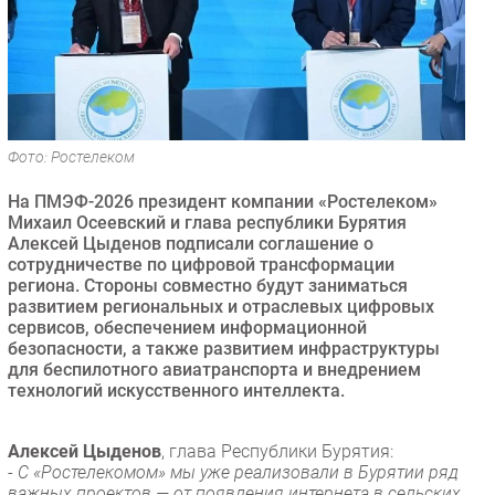
Безопасность
Инновации
CIO/Управление ИТ
Гаджеты
Здоровье
Фото: Ростелеком
На ПМЭФ-2026 президент компании «Ростелеком»
РАЗДЕЛЫ
Михаил Осеевский и глава республики Бурятия
Алексей Цыденов подписали соглашение о
Новости
сотрудничестве по цифровой трансформации
региона. Стороны совместно будут заниматься
Аналитика
развитием региональных и отраслевых цифровых
Интервью
сервисов, обеспечением информационной
безопасности, а также развитием инфраструктуры
Мероприятия
для беспилотного авиатранспорта и внедрением
Проекты
технологий искусственного интеллекта.
IT класс
Тестовый стенд
Алексей Цыденов
, глава Республики Бурятия:
-
С «Ростелекомом» мы уже реализовали в Бурятии ряд
Каталог компаний
важных проектов — от появления интернета в сельских